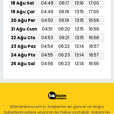
18 Ağu Sal
04:48
06:17
13:16
17:00
20:
19 Ağu Çar
04:49
06:18
13:15
17:00
20:
20 Ağu Per
04:50
06:19
13:15
16:59
20:
21 Ağu Cum
04:51
06:20
13:15
16:59
20:
22 Ağu Cts
04:53
06:21
13:15
16:58
19:
23 Ağu Paz
04:54
06:22
13:14
16:57
19:
24 Ağu Pts
04:55
06:23
13:14
16:57
19:
25 Ağu Sal
04:56
06:23
13:14
16:56
19:
BizimAnkara.com.tr, başkentin en güncel ve doğru
haberlerini sizlere ulaştıran bir haber portalıdır. Ankara'nın