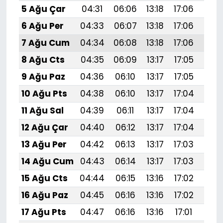
5 Ağu Çar
04:31
06:06
13:18
17:06
20:
6 Ağu Per
04:33
06:07
13:18
17:06
20:
7 Ağu Cum
04:34
06:08
13:18
17:06
20:
8 Ağu Cts
04:35
06:09
13:17
17:05
20:
9 Ağu Paz
04:36
06:10
13:17
17:05
20:
10 Ağu Pts
04:38
06:10
13:17
17:04
20:
11 Ağu Sal
04:39
06:11
13:17
17:04
20:
12 Ağu Çar
04:40
06:12
13:17
17:04
20:
13 Ağu Per
04:42
06:13
13:17
17:03
20:
14 Ağu Cum
04:43
06:14
13:17
17:03
20:
15 Ağu Cts
04:44
06:15
13:16
17:02
20:
16 Ağu Paz
04:45
06:16
13:16
17:02
20:
17 Ağu Pts
04:47
06:16
13:16
17:01
20: