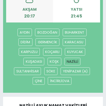
AKŞAM
YATSI
20:17
21:45
AYDIN
BOZDOĞAN
BUHARKENT
DİDİM
GERMENCİK
KARACASU
KARPUZLU
KOÇARLI
KUYUCAK
KUŞADASI
KÖŞK
NAZİLLİ
SULTANHİSAR
SÖKE
YENİPAZAR (A)
ÇİNE
İNCİRLİOVA
NAZİLLİ AYLIK NAMAZ VAKITLERI