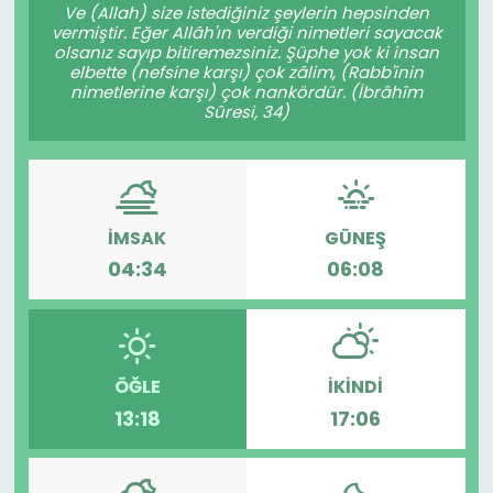
Ve (Allah) size istediğiniz şeylerin hepsinden
vermiştir. Eğer Allâh'ın verdiği nimetleri sayacak
olsanız sayıp bitiremezsiniz. Şüphe yok ki insan
elbette (nefsine karşı) çok zâlim, (Rabb'inin
nimetlerine karşı) çok nankördür. (İbrâhîm
Sûresi, 34)
İMSAK
GÜNEŞ
04:34
06:08
ÖĞLE
İKINDI
13:18
17:06