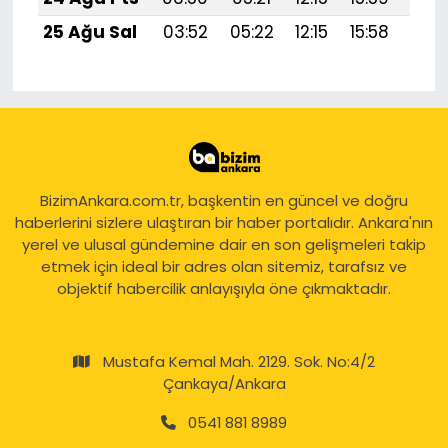
25 Ağu Sal
03:52
05:22
12:15
15:58
18:
BizimAnkara.com.tr, başkentin en güncel ve doğru
haberlerini sizlere ulaştıran bir haber portalıdır. Ankara'nın
yerel ve ulusal gündemine dair en son gelişmeleri takip
etmek için ideal bir adres olan sitemiz, tarafsız ve
objektif habercilik anlayışıyla öne çıkmaktadır.
Mustafa Kemal Mah. 2129. Sok. No:4/2
Çankaya/Ankara
0541 881 8989