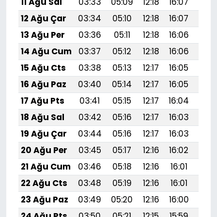
11 Ağu Sal
03:33
05:09
12:18
16:07
19:1
12 Ağu Çar
03:34
05:10
12:18
16:07
19:1
13 Ağu Per
03:36
05:11
12:18
16:06
19:1
14 Ağu Cum
03:37
05:12
12:18
16:06
19:1
15 Ağu Cts
03:38
05:13
12:17
16:05
19:1
16 Ağu Paz
03:40
05:14
12:17
16:05
19:1
17 Ağu Pts
03:41
05:15
12:17
16:04
19:1
18 Ağu Sal
03:42
05:16
12:17
16:03
19:
19 Ağu Çar
03:44
05:16
12:17
16:03
19:
20 Ağu Per
03:45
05:17
12:16
16:02
19:
21 Ağu Cum
03:46
05:18
12:16
16:01
19:
22 Ağu Cts
03:48
05:19
12:16
16:01
19:
23 Ağu Paz
03:49
05:20
12:16
16:00
19:0
24 Ağu Pts
03:50
05:21
12:15
15:59
19: