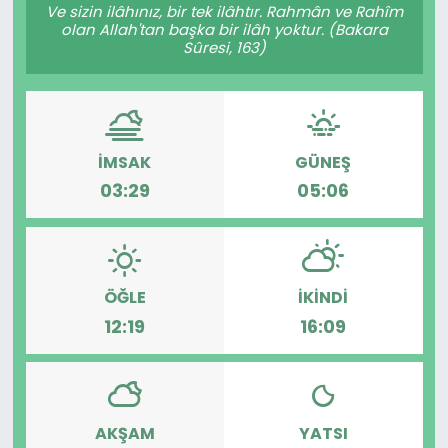
Ve sizin ilâhınız, bir tek ilâhtır. Rahmân ve Rahîm
olan Allah'tan başka bir ilâh yoktur. (Bakara
Sûresi, 163)
İMSAK
GÜNEŞ
03:29
05:06
ÖĞLE
İKINDI
12:19
16:09
AKŞAM
YATSI