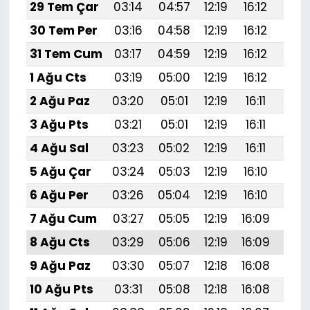
29 Tem Çar
03:14
04:57
12:19
16:12
19:
30 Tem Per
03:16
04:58
12:19
16:12
19:3
31 Tem Cum
03:17
04:59
12:19
16:12
19:
1 Ağu Cts
03:19
05:00
12:19
16:12
19:
2 Ağu Paz
03:20
05:01
12:19
16:11
19:
3 Ağu Pts
03:21
05:01
12:19
16:11
19:
4 Ağu Sal
03:23
05:02
12:19
16:11
19:
5 Ağu Çar
03:24
05:03
12:19
16:10
19:
6 Ağu Per
03:26
05:04
12:19
16:10
19:
7 Ağu Cum
03:27
05:05
12:19
16:09
19:
8 Ağu Cts
03:29
05:06
12:19
16:09
19:2
9 Ağu Paz
03:30
05:07
12:18
16:08
19:
10 Ağu Pts
03:31
05:08
12:18
16:08
19:1