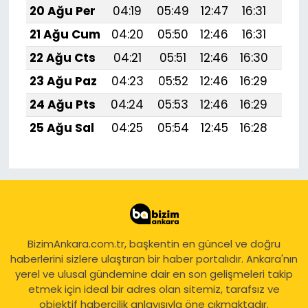
20 Ağu Per
04:19
05:49
12:47
16:31
19:
21 Ağu Cum
04:20
05:50
12:46
16:31
19:
22 Ağu Cts
04:21
05:51
12:46
16:30
19:3
23 Ağu Paz
04:23
05:52
12:46
16:29
19:
24 Ağu Pts
04:24
05:53
12:46
16:29
19:
25 Ağu Sal
04:25
05:54
12:45
16:28
19:
BizimAnkara.com.tr, başkentin en güncel ve doğru
haberlerini sizlere ulaştıran bir haber portalıdır. Ankara'nın
yerel ve ulusal gündemine dair en son gelişmeleri takip
etmek için ideal bir adres olan sitemiz, tarafsız ve
objektif habercilik anlayışıyla öne çıkmaktadır.