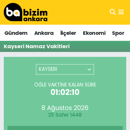
Hava Durumu
Gündem
Ankara
İlçeler
Ekonomi
Spor
Trafik Durumu
Kayseri Namaz Vakitleri
Süper Lig Puan Durumu ve Fikstür
Tüm Manşetler
KAYSERİ
Son Dakika Haberleri
ÖĞLE VAKTINE KALAN SÜRE
01:02:10
Haber Arşivi
8 Ağustos 2026
25 Safer 1448