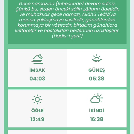
Gece namazına (teheccüde) devam ediniz.
Çünkü bu, sizden önceki sâlih zâtların âdetidir.
Ve muhakkak gece namazı, Allâhü Teâlâ'ya
mânen yaklaşmaya vesîledir, günahlardan
korunmaya bir vâsıtadır, birtakım günahlara
keffârettir ve hastalıkları bedenden uzaklaştırır.
(Hadis-i şerif)
İMSAK
GÜNEŞ
04:03
05:38
ÖĞLE
İKINDI
12:49
16:38