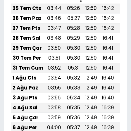
25 Tem Cts
03:44
05:26
12:50
16:42
20:
26 Tem Paz
03:46
05:27
12:50
16:42
20:
27 Tem Pts
03:47
05:28
12:50
16:42
20:
28 Tem Sal
03:48
05:29
12:50
16:41
20:
29 Tem Çar
03:50
05:30
12:50
16:41
20:
30 Tem Per
03:51
05:30
12:50
16:41
19:
31 Tem Cum
03:52
05:31
12:50
16:41
19:
1 Ağu Cts
03:54
05:32
12:49
16:40
19:
2 Ağu Paz
03:55
05:33
12:49
16:40
19:
3 Ağu Pts
03:56
05:34
12:49
16:40
19:
4 Ağu Sal
03:58
05:35
12:49
16:39
19:
5 Ağu Çar
03:59
05:36
12:49
16:39
19:
6 Ağu Per
04:00
05:37
12:49
16:39
19: