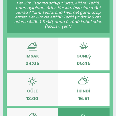
Her kim lisanına sahip olursa, Allâhü Teâlâ,
onun ayıplarını örter. Her kim öfkesine mâni
olursa Allâhü Teâlâ, ona kıyâmet günü azap
etmez. Her kim de Allâhü Teâlâ'ya özrünü arz
ederse Allâhü Teâlâ, onun özrünü kabul eder.
(Hadis-i şerif)
İMSAK
GÜNEŞ
04:05
05:45
ÖĞLE
İKINDI
13:00
16:51