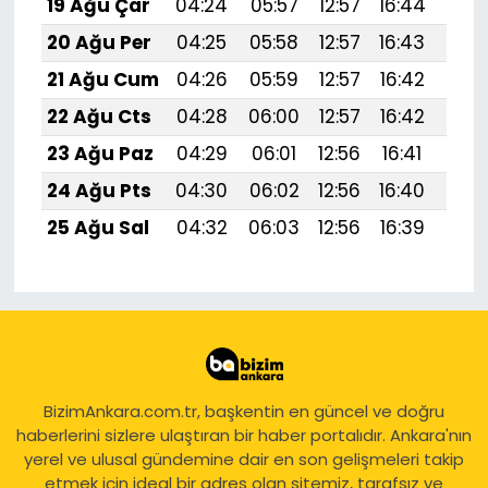
19 Ağu Çar
04:24
05:57
12:57
16:44
19:
20 Ağu Per
04:25
05:58
12:57
16:43
19:
21 Ağu Cum
04:26
05:59
12:57
16:42
19:
22 Ağu Cts
04:28
06:00
12:57
16:42
19:
23 Ağu Paz
04:29
06:01
12:56
16:41
19:
24 Ağu Pts
04:30
06:02
12:56
16:40
19:4
25 Ağu Sal
04:32
06:03
12:56
16:39
19:
BizimAnkara.com.tr, başkentin en güncel ve doğru
haberlerini sizlere ulaştıran bir haber portalıdır. Ankara'nın
yerel ve ulusal gündemine dair en son gelişmeleri takip
etmek için ideal bir adres olan sitemiz, tarafsız ve