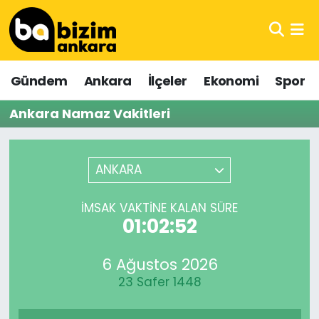
Hava Durumu
Gündem
Ankara
İlçeler
Ekonomi
Spor
Trafik Durumu
Ankara Namaz Vakitleri
Süper Lig Puan Durumu ve Fikstür
Tüm Manşetler
ANKARA
Son Dakika Haberleri
İMSAK VAKTINE KALAN SÜRE
01:02:52
Haber Arşivi
6 Ağustos 2026
23 Safer 1448