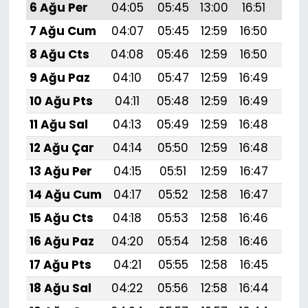
6 Ağu Per
04:05
05:45
13:00
16:51
20:
7 Ağu Cum
04:07
05:45
12:59
16:50
20:
8 Ağu Cts
04:08
05:46
12:59
16:50
20:
9 Ağu Paz
04:10
05:47
12:59
16:49
20:
10 Ağu Pts
04:11
05:48
12:59
16:49
20:
11 Ağu Sal
04:13
05:49
12:59
16:48
19:
12 Ağu Çar
04:14
05:50
12:59
16:48
19:
13 Ağu Per
04:15
05:51
12:59
16:47
19:
14 Ağu Cum
04:17
05:52
12:58
16:47
19:
15 Ağu Cts
04:18
05:53
12:58
16:46
19:
16 Ağu Paz
04:20
05:54
12:58
16:46
19:
17 Ağu Pts
04:21
05:55
12:58
16:45
19:5
18 Ağu Sal
04:22
05:56
12:58
16:44
19: