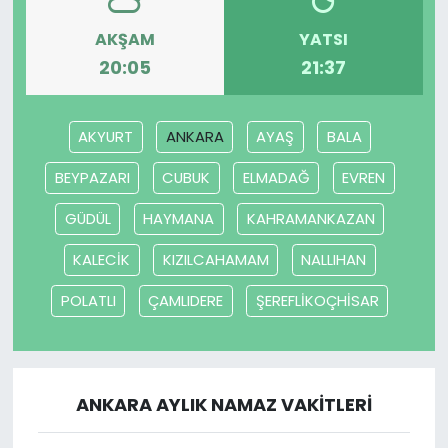
AKŞAM
YATSI
20:05
21:37
AKYURT
ANKARA
AYAŞ
BALA
BEYPAZARI
CUBUK
ELMADAĞ
EVREN
GÜDÜL
HAYMANA
KAHRAMANKAZAN
KALECİK
KIZILCAHAMAM
NALLIHAN
POLATLI
ÇAMLIDERE
ŞEREFLİKOÇHİSAR
ANKARA AYLIK NAMAZ VAKITLERI