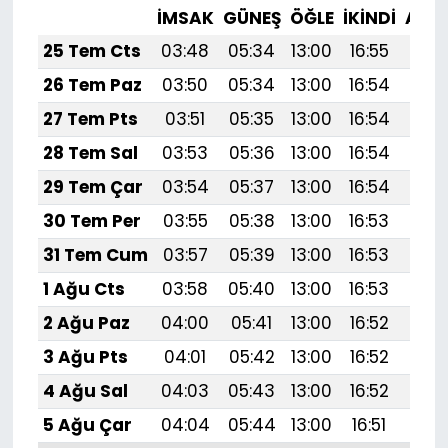
İMSAK
GÜNEŞ
ÖĞLE
İKINDI
AKŞ
25 Tem Cts
03:48
05:34
13:00
16:55
20:
26 Tem Paz
03:50
05:34
13:00
16:54
20:
27 Tem Pts
03:51
05:35
13:00
16:54
20:
28 Tem Sal
03:53
05:36
13:00
16:54
20:
29 Tem Çar
03:54
05:37
13:00
16:54
20:
30 Tem Per
03:55
05:38
13:00
16:53
20:
31 Tem Cum
03:57
05:39
13:00
16:53
20:1
1 Ağu Cts
03:58
05:40
13:00
16:53
20:
2 Ağu Paz
04:00
05:41
13:00
16:52
20:
3 Ağu Pts
04:01
05:42
13:00
16:52
20:
4 Ağu Sal
04:03
05:43
13:00
16:52
20:
5 Ağu Çar
04:04
05:44
13:00
16:51
20: