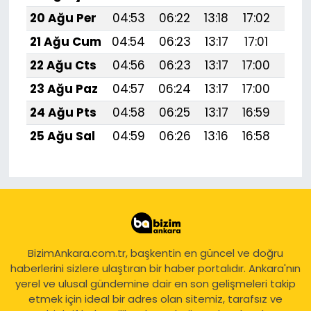
20 Ağu Per
04:53
06:22
13:18
17:02
20:
21 Ağu Cum
04:54
06:23
13:17
17:01
20:
22 Ağu Cts
04:56
06:23
13:17
17:00
20:
23 Ağu Paz
04:57
06:24
13:17
17:00
20:
24 Ağu Pts
04:58
06:25
13:17
16:59
19:
25 Ağu Sal
04:59
06:26
13:16
16:58
19:
BizimAnkara.com.tr, başkentin en güncel ve doğru
haberlerini sizlere ulaştıran bir haber portalıdır. Ankara'nın
yerel ve ulusal gündemine dair en son gelişmeleri takip
etmek için ideal bir adres olan sitemiz, tarafsız ve