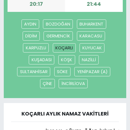
20:17
21:44
AYDIN
BOZDOĞAN
BUHARKENT
DİDİM
GERMENCİK
KARACASU
KARPUZLU
KOÇARLI
KUYUCAK
KUŞADASI
KÖŞK
NAZİLLİ
SULTANHİSAR
SÖKE
YENİPAZAR (A)
ÇİNE
İNCİRLİOVA
KOÇARLI AYLIK NAMAZ VAKITLERI