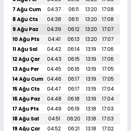
7 Ağu Cum
04:37
06:11
13:20
17:08
20:
8 Ağu Cts
04:38
06:11
13:20
17:08
20:
9 Ağu Paz
04:39
06:12
13:20
17:07
20:
10 Ağu Pts
04:41
06:13
13:20
17:07
20:
11 Ağu Sal
04:42
06:14
13:19
17:06
20:
12 Ağu Çar
04:43
06:15
13:19
17:06
20:
13 Ağu Per
04:45
06:16
13:19
17:05
20:
14 Ağu Cum
04:46
06:17
13:19
17:05
20:1
15 Ağu Cts
04:47
06:17
13:19
17:04
20:
16 Ağu Paz
04:48
06:18
13:19
17:04
20:
17 Ağu Pts
04:49
06:19
13:18
17:03
20:
18 Ağu Sal
04:51
06:20
13:18
17:03
20:
19 Ağu Çar
04:52
06:21
13:18
17:02
20: