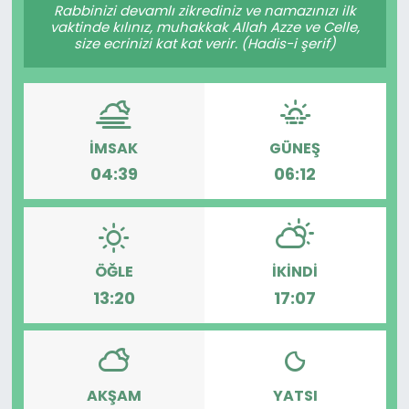
Rabbinizi devamlı zikrediniz ve namazınızı ilk
vaktinde kılınız, muhakkak Allah Azze ve Celle,
size ecrinizi kat kat verir. (Hadis-i şerif)
İMSAK
GÜNEŞ
04:39
06:12
ÖĞLE
İKINDI
13:20
17:07
AKŞAM
YATSI