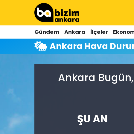
Hava Durumu
Gündem
Ankara
İlçeler
Ekonom
Trafik Durumu
Ankara Hava Dur
Süper Lig Puan Durumu ve Fikstür
Tüm Manşetler
Ankara Bugün, 
Son Dakika Haberleri
Haber Arşivi
ŞU AN