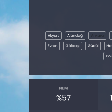
Akyurt
Altındağ
Ankara
Evren
Gölbaşı
Güdül
Ha
Pol
NEM
%57