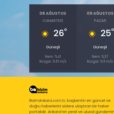
08 AĞUSTOS
09 AĞUSTOS
CUMARTESI
PAZAR
°
26
25
Güneşli
Güneşli
Nem: %41
Nem: %37
Rüzgar: 5.61 m/s
Rüzgar: 9.11 m/s
BizimAnkara.com.tr, başkentin en güncel ve
doğru haberlerini sizlere ulaştıran bir haber
portalıdır. Ankara'nın yerel ve ulusal gündemi