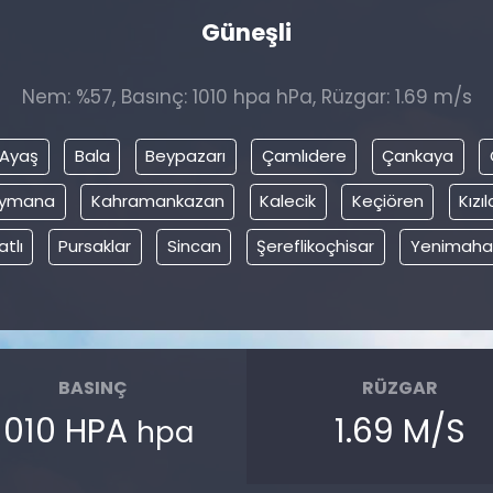
Güneşli
Nem: %57, Basınç: 1010 hpa hPa, Rüzgar: 1.69 m/s
Ayaş
Bala
Beypazarı
Çamlıdere
Çankaya
ymana
Kahramankazan
Kalecik
Keçiören
Kız
atlı
Pursaklar
Sincan
Şereflikoçhisar
Yenimahal
BASINÇ
RÜZGAR
1010 HPA
1.69 M/S
hpa