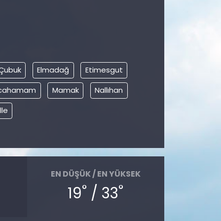
Çubuk
Elmadağ
Etimesgut
ılcahamam
Mamak
Nallıhan
le
EN DÜŞÜK / EN YÜKSEK
°
°
19
/ 33