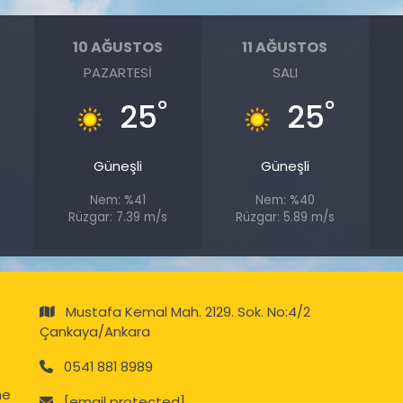
10 AĞUSTOS
11 AĞUSTOS
PAZARTESI
SALI
°
°
°
25
25
Güneşli
Güneşli
Nem: %41
Nem: %40
Rüzgar: 7.39 m/s
Rüzgar: 5.89 m/s
Mustafa Kemal Mah. 2129. Sok. No:4/2
Çankaya/Ankara
0541 881 8989
ne
[email protected]