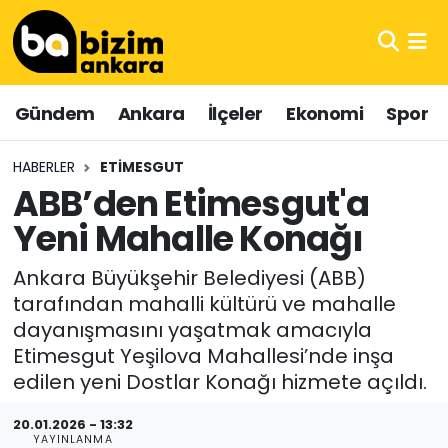
Hava Durumu
Gündem
Ankara
İlçeler
Ekonomi
Spor
Trafik Durumu
HABERLER
ETIMESGUT
Süper Lig Puan Durumu ve Fikstür
ABB’den Etimesgut'a
Yeni Mahalle Konağı
Tüm Manşetler
Ankara Büyükşehir Belediyesi (ABB)
Son Dakika Haberleri
tarafından mahalli kültürü ve mahalle
dayanışmasını yaşatmak amacıyla
Haber Arşivi
Etimesgut Yeşilova Mahallesi’nde inşa
edilen yeni Dostlar Konağı hizmete açıldı.
20.01.2026 - 13:32
YAYINLANMA