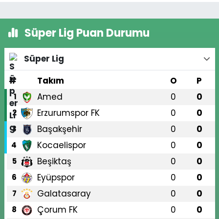
Süper Lig Puan Durumu
Süper Lig
#
Takım
O
P
Amed
0
0
1
Erzurumspor FK
0
0
2
Başakşehir
0
0
3
Kocaelispor
0
0
4
Beşiktaş
0
0
5
Eyüpspor
0
0
6
Galatasaray
0
0
7
Çorum FK
0
0
8