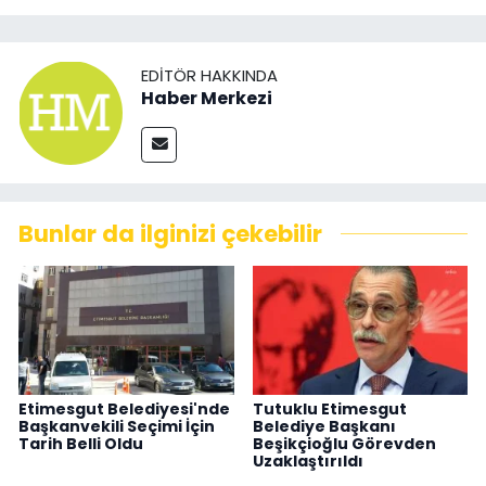
EDITÖR HAKKINDA
Haber Merkezi
Bunlar da ilginizi çekebilir
Etimesgut Belediyesi'nde
Tutuklu Etimesgut
Başkanvekili Seçimi İçin
Belediye Başkanı
Tarih Belli Oldu
Beşikçioğlu Görevden
Uzaklaştırıldı