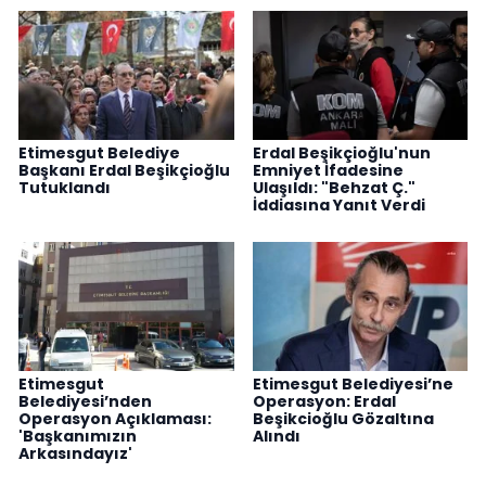
Etimesgut Belediye
Erdal Beşikçioğlu'nun
Başkanı Erdal Beşikçioğlu
Emniyet İfadesine
Tutuklandı
Ulaşıldı: "Behzat Ç."
İddiasına Yanıt Verdi
Etimesgut
Etimesgut Belediyesi’ne
Belediyesi’nden
Operasyon: Erdal
Operasyon Açıklaması:
Beşikcioğlu Gözaltına
'Başkanımızın
Alındı
Arkasındayız'