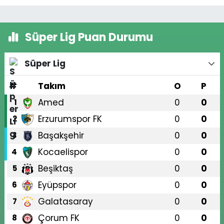
Süper Lig Puan Durumu
Süper Lig
#
Takım
O
P
Amed
0
0
1
Erzurumspor FK
0
0
2
Başakşehir
0
0
3
Kocaelispor
0
0
4
Beşiktaş
0
0
5
Eyüpspor
0
0
6
Galatasaray
0
0
7
Çorum FK
0
0
8