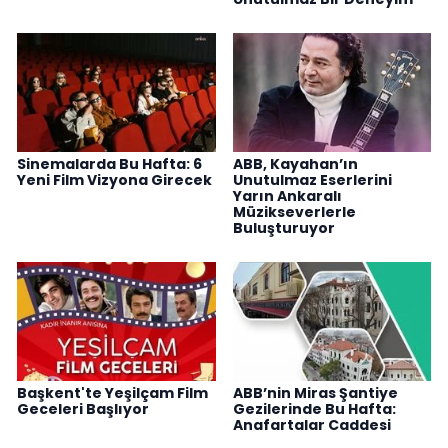
Sinemalarda Bu Hafta: 6
ABB, Kayahan’ın
Yeni Film Vizyona Girecek
Unutulmaz Eserlerini
Yarın Ankaralı
Müzikseverlerle
Buluşturuyor
Başkent'te Yeşilçam Film
ABB’nin Miras Şantiye
Geceleri Başlıyor
Gezilerinde Bu Hafta:
Anafartalar Caddesi