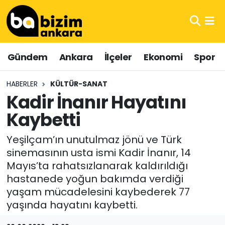
Hava Durumu
Gündem
Ankara
İlçeler
Ekonomi
Spor
Trafik Durumu
HABERLER
KÜLTÜR-SANAT
Süper Lig Puan Durumu ve Fikstür
Kadir İnanır Hayatını
Kaybetti
Tüm Manşetler
Yeşilçam’ın unutulmaz jönü ve Türk
Son Dakika Haberleri
sinemasının usta ismi Kadir İnanır, 14
Mayıs’ta rahatsızlanarak kaldırıldığı
Haber Arşivi
hastanede yoğun bakımda verdiği
yaşam mücadelesini kaybederek 77
yaşında hayatını kaybetti.