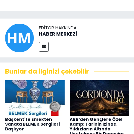
EDITÖR HAKKINDA
HABER MERKEZİ
Bunlar da ilginizi çekebilir
Başkent'te Emekten
ABB’den Gençlere Özel
Sanata BELMEK Sergileri
Kamp: Tarihin İzinde,
Başlıyor
Yıldızların Altında
Unutulmaz Bir Deneyim