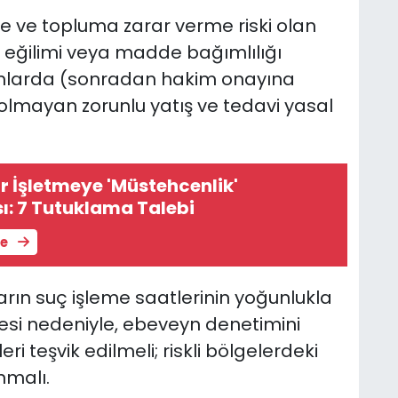
 ve topluma zarar verme riski olan
 eğilimi veya madde bağımlılığı
rumlarda (sonradan hakim onayına
 olmayan zorunlu yatış ve tedavi yasal
r İşletmeye 'Müstehcenlik'
: 7 Tutuklama Talebi
le
rın suç işleme saatlerinin yoğunlukla
si nedeniyle, ebeveyn denetimini
 teşvik edilmeli; riskli bölgelerdeki
nmalı.