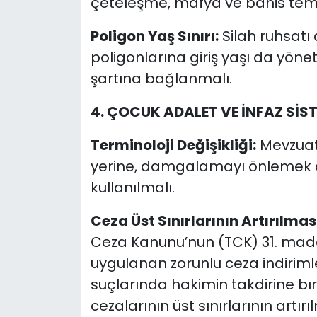
çeteleşme, mafya ve bahis tema
Poligon Yaş Sınırı:
Silah ruhsatı 
poligonlarına giriş yaşı da yönet
şartına bağlanmalı.
4. ÇOCUK ADALET VE İNFAZ SİS
Terminoloji Değişikliği:
Mevzuat
yerine, damgalamayı önlemek
kullanılmalı.
Ceza Üst Sınırlarının Artırılması
Ceza Kanunu’nun (TCK) 31. madd
uygulanan zorunlu ceza indirim
suçlarında hakimin takdirine b
cezalarının üst sınırlarının artırı