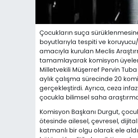
Çocukların suça sürüklenmesine
boyutlarıyla tespiti ve koruyucu
amacıyla kurulan Meclis Araştı
tamamlayarak komisyon üyelerin
Milletvekili Müşerref Pervin Tub
aylık çalışma sürecinde 20 komis
gerçekleştirdi. Ayrıca, ceza infaz
çocukla bilimsel saha araştırmas
Komisyon Başkanı Durgut, çocuk
ötesinde ailesel, çevresel, dijit
katmanlı bir olgu olarak ele al