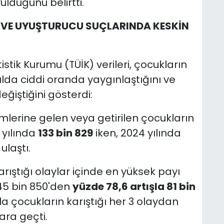
ulduğunu belirtti.
A VE UYUŞTURUCU SUÇLARINDA KESKİN
istik Kurumu (TÜİK) verileri, çocukların
ılda ciddi oranda yaygınlaştığını ve
eğiştiğini gösterdi:
mlerine gelen veya getirilen çocukların
 yılında
133 bin 829
iken, 2024 yılında
ulaştı.
rıştığı olaylar içinde en yüksek payı
 45 bin 850'den
yüzde 78,6 artışla 81 bin
la çocukların karıştığı her 3 olaydan
ara geçti.