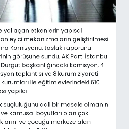
 yol açan etkenlerin yapısal
/önleyici mekanizmaların geliştirilmesi
rma Komisyonu, taslak raporunu
in görüşüne sundu. AK Parti İstanbul
a Durgut başkanlığındaki komisyon, 4
yon toplantısı ve 8 kurum ziyareti
 kurumları ile eğitim evlerindeki 610
ı yapıldı.
 suçluluğunu adli bir mesele olmanın
al ve kamusal boyutları olan çok
dıklarını ve çocuğu merkeze alan