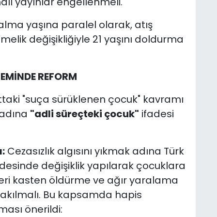
lı yayınlar engellenmeli.
alma yaşına paralel olarak, atış
melik değişikliğiyle 21 yaşını doldurma
TEMİNDE REFORM
taki "suça sürüklenen çocuk" kavramı
 adına
"adli süreçteki çocuk"
ifadesi
:
Cezasızlık algısını yıkmak adına Türk
esinde değişiklik yapılarak çocuklara
leri kasten öldürme ve ağır yaralama
ırakılmalı. Bu kapsamda hapis
lması önerildi: