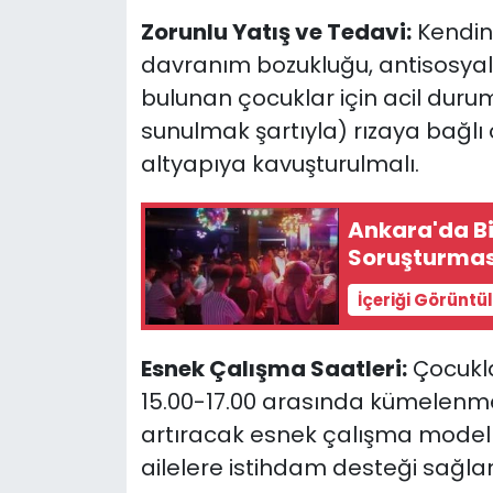
Zorunlu Yatış ve Tedavi:
Kendine
davranım bozukluğu, antisosyal
bulunan çocuklar için acil du
sunulmak şartıyla) rızaya bağlı
altyapıya kavuşturulmalı.
Ankara'da Bi
Soruşturması
İçeriği Görüntü
Esnek Çalışma Saatleri:
Çocukla
15.00-17.00 arasında kümelenme
artıracak esnek çalışma modelleri
ailelere istihdam desteği sağla