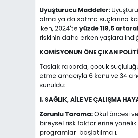
Uyuşturucu Maddeler:
Uyuşturu
alma ya da satma suçlarına karı
iken, 2024'te
yüzde 119,5 artarak
riskinin daha erken yaşlara indi
KOMİSYONUN ÖNE ÇIKAN POLİTİ
Taslak raporda, çocuk suçluluğ
etme amacıyla 6 konu ve 34 ana
sunuldu:
1. SAĞLIK, AİLE VE ÇALIŞMA HAY
Zorunlu Tarama:
Okul öncesi ve
bireysel risk faktörlerine yönel
programları başlatılmalı.