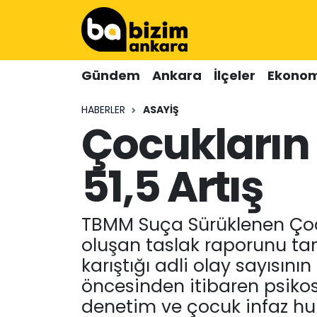
Hava Durumu
Gündem
Ankara
İlçeler
Ekonom
Trafik Durumu
HABERLER
ASAYIŞ
Çocukların 
Süper Lig Puan Durumu ve Fikstür
Tüm Manşetler
51,5 Artış
Son Dakika Haberleri
TBMM Suça Sürüklenen Çocu
Haber Arşivi
oluşan taslak raporunu tam
karıştığı adli olay sayısını
öncesinden itibaren psikoso
denetim ve çocuk infaz huk