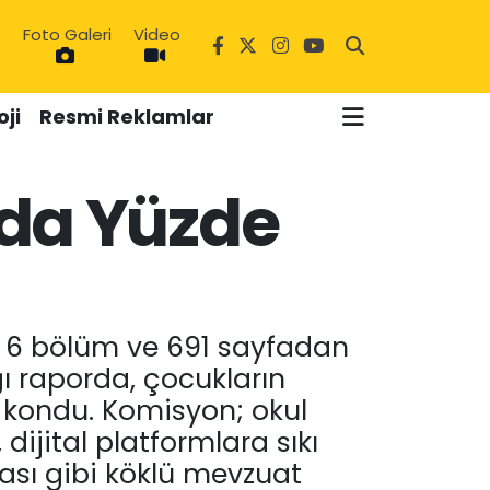
Foto Galeri
Video
ji
Resmi Reklamlar
rda Yüzde
7
, 6 bölüm ve 691 sayfadan
ğı raporda, çocukların
ya kondu. Komisyon; okul
dijital platformlara sıkı
ması gibi köklü mevzuat