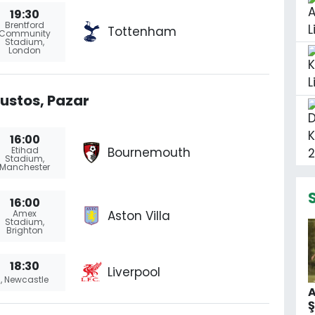
19:30
Brentford
Tottenham
Community
Stadium,
London
ustos, Pazar
16:00
Bournemouth
Etihad
Stadium,
Manchester
16:00
Aston Villa
Amex
Stadium,
Brighton
18:30
Liverpool
, Newcastle