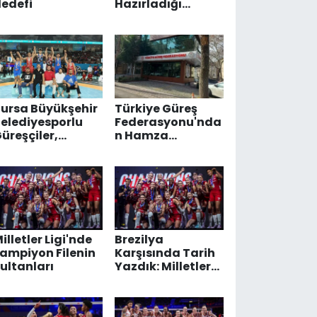
edefi
Hazırladığı
Videoya Büyük
İlgi
ursa Büyükşehir
Türkiye Güreş
elediyesporlu
Federasyonu'nda
üreşçiler,
n Hamza
nkara'dan 14
Yerlikaya'ya
adalya İle
Soruşturma
Döndü
illetler Ligi'nde
Brezilya
ampiyon Filenin
Karşısında Tarih
ultanları
Yazdık: Milletler
Ligi'nde
Şampiyon Filenin
Sultanları