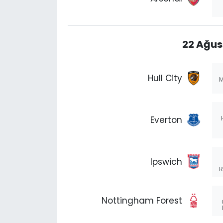
22 Ağus
Hull City
M
Everton
Ipswich
R
Nottingham Forest