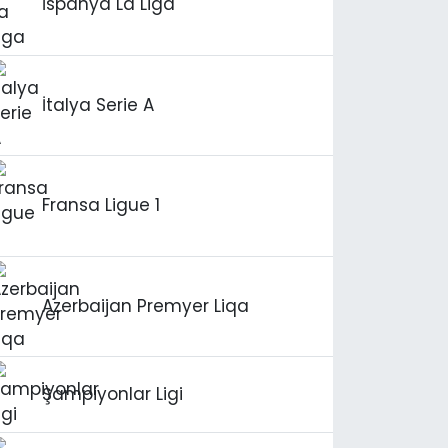
İspanya La Liga
İtalya Serie A
Fransa Ligue 1
Azerbaijan Premyer Liqa
Şampiyonlar Ligi