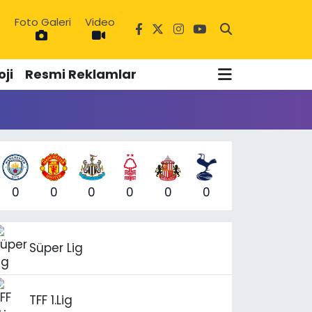
Foto Galeri
Video
5
ji
Resmi Reklamlar
0
0
0
0
0
0
Süper Lig
TFF 1.Lig