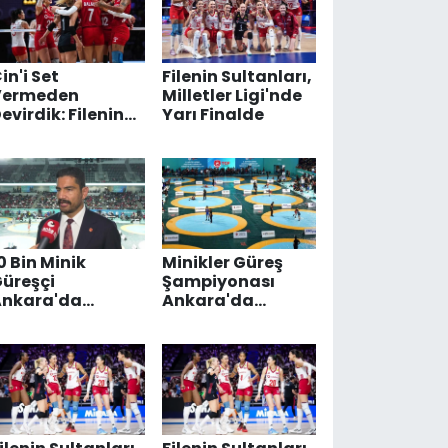
in'i Set
Filenin Sultanları,
Vermeden
Milletler Ligi'nde
evirdik: Filenin
Yarı Finalde
ultanları, FIVB
illetler Ligi'nde
inalde!
0 Bin Minik
Minikler Güreş
üreşçi
Şampiyonası
Ankara'da
Ankara'da
indere Çıktı
Başladı