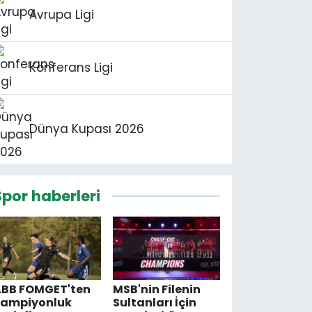
Avrupa Ligi
Konferans Ligi
Dünya Kupası 2026
Spor haberleri
ABB FOMGET'ten
MSB'nin Filenin
Şampiyonluk
Sultanları İçin