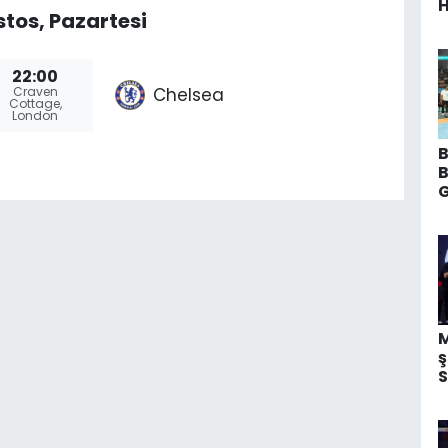
H
tos, Pazartesi
22:00
Chelsea
Craven
Cottage,
London
B
B
G
A
M
M
ş
S