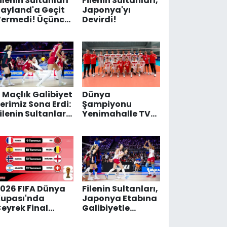
ilenin Sultanları
Filenin Sultanları,
ayland'a Geçit
Japonya'yı
ermedi! Üçüncü
Devirdi!
uru Galibiyetle
Tamamladı
 Maçlık Galibiyet
Dünya
erimiz Sona Erdi:
Şampiyonu
ilenin Sultanları,
Yenimahalle TVF
BD'ye Karar
Spor Lisesi
etinde Mağlup
Oldu
026 FIFA Dünya
Filenin Sultanları,
upası'nda
Japonya Etabına
eyrek Final
Galibiyetle
Heyecanı Bugün
Başladı: