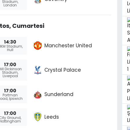
Stadium,
London
tos, Cumartesi
14:30
Manchester United
KM Stadium,
Hull
17:00
Crystal Palace
Hill Dickinson
Stadium,
Liverpool
17:00
Sunderland
Portman
oad, Ipswich
17:00
Leeds
City Ground,
Nottingham