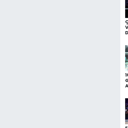
Ç
D
S
M
F
1
G
M