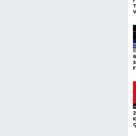
F
T
V
T
6
S
F
A
S
2
K
Ç