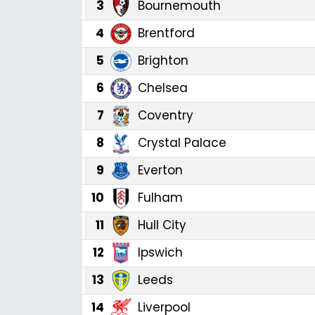
3
Bournemouth
4
Brentford
5
Brighton
6
Chelsea
7
Coventry
8
Crystal Palace
9
Everton
10
Fulham
11
Hull City
12
Ipswich
13
Leeds
14
Liverpool