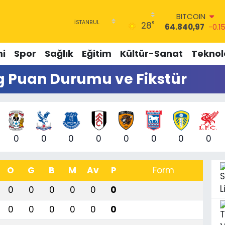
BITCOIN
64.840,97
-0.1
°
28
DOLAR
47,7436
0.18
i
Spor
Sağlık
Eğitim
Kültür-Sanat
Teknolo
EURO
55,2510
0.32
ig Puan Durumu ve Fikstür
STERLİN
64,4811
0.38
GRAM ALTIN
6660.55
0
BİST100
13.779
-14
0
0
0
0
0
0
0
0
O
G
B
M
Av
P
Form
0
0
0
0
0
0
0
0
0
0
0
0