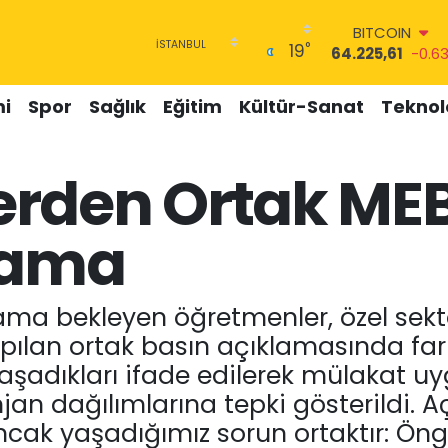
DOLAR
°
19
47,6704
0
EURO
55,0406
-0.08
i
Spor
Sağlık
Eğitim
Kültür-Sanat
Teknolo
STERLİN
64,2143
0
GRAM ALTIN
erden Ortak ME
6510.40
0.45
BİST100
13.799
70
lama
BITCOIN
64.225,61
-0.6
ma bekleyen öğretmenler, özel sektö
pılan ortak basın açıklamasında far
şadıkları ifade edilerek mülakat uy
jan dağılımlarına tepki gösterildi. A
 ancak yaşadığımız sorun ortaktır: Öngö