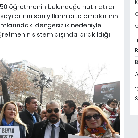
K
50 öğretmenin bulunduğu hatırlatıldı.
G
yılarının son yılların ortalamalarının
ımlarındaki dengesizlik nedeniyle
G
retmenin sistem dışında bırakıldığı
1
B
B
A
1
S