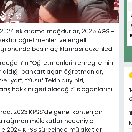
, 2024 ek atama mağdurlar, 2025 AGS -
1
ektör öğretmenleri ve engelli
lığı önünde basın açıklaması düzenledi.
rdoğan’ın “Öğretmenlerin emeği emin
yer aldığı pankart açan öğretmenler,
riyor”, “Yusuf Tekin duy bizi,
aş hakkını geri alacağız” sloganlarını
G
nda, 2023 KPSS’de genel kontenjan
1
a rağmen mülakatlar nedeniyle
K
le 2024 KPSS sürecinde mülakatlar