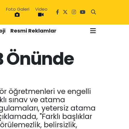
Foto Galeri
Video
ji
Resmi Reklamlar
B Önünde
3
r öğretmenleri ve engelli
klı sınav ve atama
gulamaları, yetersiz atama
çıklamada, "Farklı başlıklar
rülemezlik, belirsizlik,