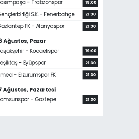
asımpaşa - Trabzonspor
19:00
ençlerbirliği S.K. - Fenerbahçe
21:30
aziantep FK - Alanyaspor
21:30
6 Ağustos, Pazar
aşakşehir - Kocaelispor
19:00
eşiktaş - Eyüpspor
21:30
med - Erzurumspor FK
21:30
7 Ağustos, Pazartesi
amsunspor - Göztepe
21:30