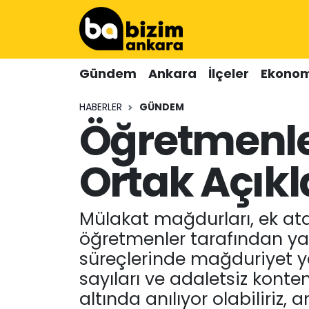
Hava Durumu
Gündem
Ankara
İlçeler
Ekonom
Trafik Durumu
HABERLER
GÜNDEM
Öğretmenl
Süper Lig Puan Durumu ve Fikstür
Tüm Manşetler
Ortak Açık
Son Dakika Haberleri
Mülakat mağdurları, ek ata
Haber Arşivi
öğretmenler tarafından ya
süreçlerinde mağduriyet ya
sayıları ve adaletsiz konten
altında anılıyor olabiliriz,