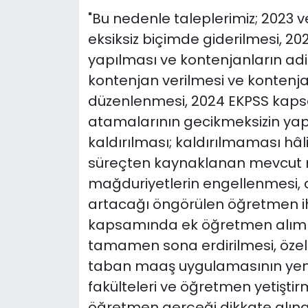
"Bu nedenle taleplerimiz; 2023 
eksiksiz biçimde giderilmesi, 2
yapılması ve kontenjanların adi
kontenjan verilmesi ve kontenja
düzenlenmesi, 2024 EKPSS kap
atamalarının gecikmeksizin ya
kaldırılması; kaldırılmaması hâli
süreçten kaynaklanan mevcut ma
mağduriyetlerin engellenmesi, a
artacağı öngörülen öğretmen i
kapsamında ek öğretmen alımı y
tamamen sona erdirilmesi, özel
taban maaş uygulamasının yeni
fakülteleri ve öğretmen yetişti
öğretmen gerçeği dikkate alına