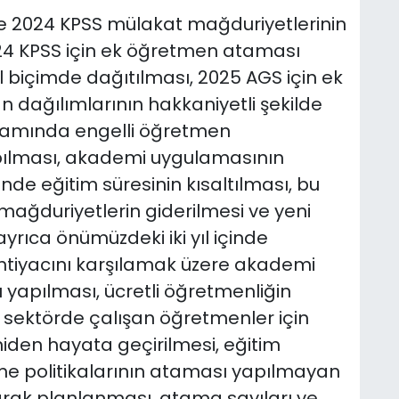
ve 2024 KPSS mülakat mağduriyetlerinin
024 KPSS için ek öğretmen ataması
l biçimde dağıtılması, 2025 AGS için ek
n dağılımlarının hakkaniyetli şekilde
samında engelli öğretmen
pılması, akademi uygulamasının
nde eğitim süresinin kısaltılması, bu
ğduriyetlerin giderilmesi ve yeni
yrıca önümüzdeki iki yıl içinde
htiyacını karşılamak üzere akademi
apılması, ücretli öğretmenliğin
 sektörde çalışan öğretmenler için
den hayata geçirilmesi, eğitim
rme politikalarının ataması yapılmayan
rak planlanması, atama sayıları ve