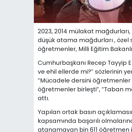
2023, 2014 mülakat mağdurları
düşük atama mağdurları , özel s
öğretmenler, Milli Eğitim Bakan
Cumhurbaşkanı Recep Tayyip E
ve ehil ellerde mi?” sözlerinin 
“Mücadele dersini öğretmenler ve
öğretmenler birleşti”, “Taban ma
attı.
Yapılan ortak basın açıklaması
kapsamında başarılı olmaların
atanamayan bin 611 öğretmen i