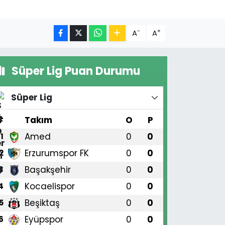
-
+
A
A
Süper Lig Puan Durumu
Süper Lig
#
Takım
O
P
Amed
0
0
1
Erzurumspor FK
0
0
2
Başakşehir
0
0
3
Kocaelispor
0
0
4
Beşiktaş
0
0
5
Eyüpspor
0
0
6