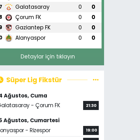
Galatasaray
0
0
7
Çorum FK
0
0
8
Gaziantep FK
0
0
9
Alanyaspor
0
0
0
Detaylar için tıklayın
Süper Lig Fikstür
14 Ağustos, Cuma
alatasaray - Çorum FK
21:30
5 Ağustos, Cumartesi
onyaspor - Rizespor
19:00