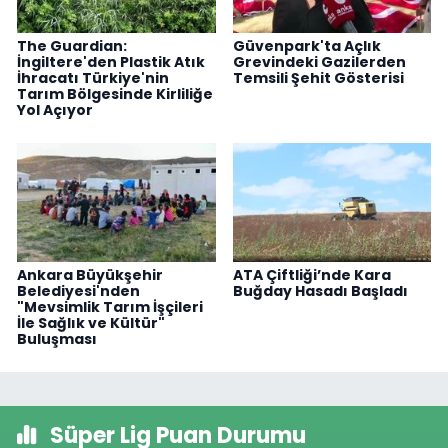
The Guardian:
Güvenpark'ta Açlık
İngiltere'den Plastik Atık
Grevindeki Gazilerden
İhracatı Türkiye'nin
Temsili Şehit Gösterisi
Tarım Bölgesinde Kirliliğe
Yol Açıyor
Ankara Büyükşehir
ATA Çiftliği’nde Kara
Belediyesi'nden
Buğday Hasadı Başladı
"Mevsimlik Tarım İşçileri
İle Sağlık ve Kültür"
Buluşması
Süper Lig Puan Durumu