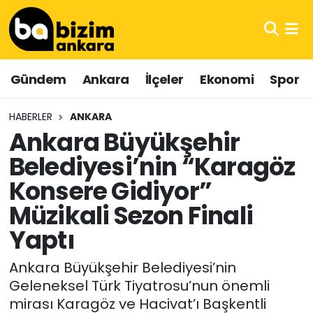
Hava Durumu
Gündem
Ankara
İlçeler
Ekonomi
Spor
Trafik Durumu
HABERLER
ANKARA
Süper Lig Puan Durumu ve Fikstür
Ankara Büyükşehir
Belediyesi’nin “Karagöz
Tüm Manşetler
Konsere Gidiyor”
Son Dakika Haberleri
Müzikali Sezon Finali
Haber Arşivi
Yaptı
Ankara Büyükşehir Belediyesi’nin
Geleneksel Türk Tiyatrosu’nun önemli
mirası Karagöz ve Hacivat’ı Başkentli