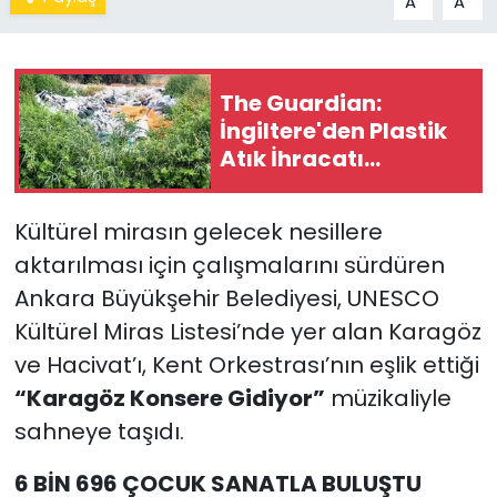
A
A
The Guardian:
İngiltere'den Plastik
Atık İhracatı
Türkiye'nin Tarım
Bölgesinde Kirliliğe
Kültürel mirasın gelecek nesillere
Yol Açıyor
aktarılması için çalışmalarını sürdüren
Ankara Büyükşehir Belediyesi, UNESCO
Kültürel Miras Listesi’nde yer alan Karagöz
ve Hacivat’ı, Kent Orkestrası’nın eşlik ettiği
“Karagöz Konsere Gidiyor”
müzikaliyle
sahneye taşıdı.
6 BİN 696 ÇOCUK SANATLA BULUŞTU