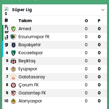
Süper Lig
#
Takım
O
P
Amed
0
0
1
Erzurumspor FK
0
0
2
Başakşehir
0
0
3
Kocaelispor
0
0
4
Beşiktaş
0
0
5
Eyüpspor
0
0
6
Galatasaray
0
0
7
Çorum FK
0
0
8
Gaziantep FK
0
0
9
Alanyaspor
0
0
10