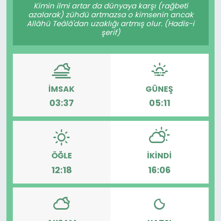
Kimin ilmi artar da dünyaya karşı (rağbeti
azalarak) zühdü artmazsa o kimsenin ancak
Allâhü Teâlâ'dan uzaklığı artmış olur. (Hadis-i
şerif)
İMSAK
GÜNEŞ
03:37
05:11
ÖĞLE
İKINDI
12:18
16:06