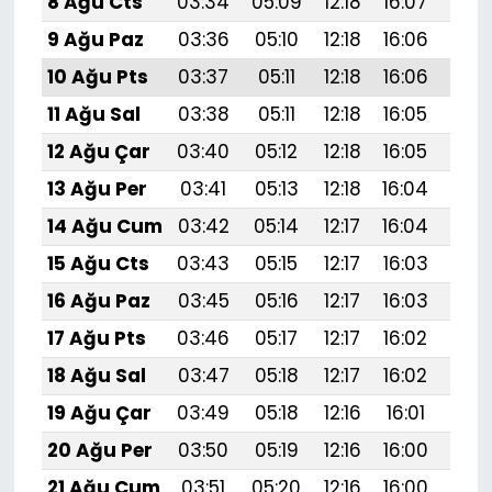
8 Ağu Cts
03:34
05:09
12:18
16:07
19:1
9 Ağu Paz
03:36
05:10
12:18
16:06
19:1
10 Ağu Pts
03:37
05:11
12:18
16:06
19:1
11 Ağu Sal
03:38
05:11
12:18
16:05
19:1
12 Ağu Çar
03:40
05:12
12:18
16:05
19:1
13 Ağu Per
03:41
05:13
12:18
16:04
19:1
14 Ağu Cum
03:42
05:14
12:17
16:04
19:1
15 Ağu Cts
03:43
05:15
12:17
16:03
19:
16 Ağu Paz
03:45
05:16
12:17
16:03
19:
17 Ağu Pts
03:46
05:17
12:17
16:02
19:
18 Ağu Sal
03:47
05:18
12:17
16:02
19:
19 Ağu Çar
03:49
05:18
12:16
16:01
19:
20 Ağu Per
03:50
05:19
12:16
16:00
19:
21 Ağu Cum
03:51
05:20
12:16
16:00
19: