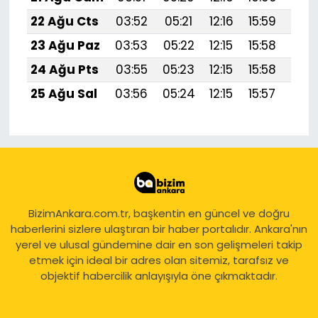
22 Ağu Cts
03:52
05:21
12:16
15:59
19:
23 Ağu Paz
03:53
05:22
12:15
15:58
18:
24 Ağu Pts
03:55
05:23
12:15
15:58
18:
25 Ağu Sal
03:56
05:24
12:15
15:57
18:
BizimAnkara.com.tr, başkentin en güncel ve doğru
haberlerini sizlere ulaştıran bir haber portalıdır. Ankara'nın
yerel ve ulusal gündemine dair en son gelişmeleri takip
etmek için ideal bir adres olan sitemiz, tarafsız ve
objektif habercilik anlayışıyla öne çıkmaktadır.