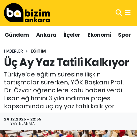
Hava Durumu
Gündem
Ankara
İlçeler
Ekonomi
Spor
Trafik Durumu
HABERLER
EĞITIM
Süper Lig Puan Durumu ve Fikstür
Üç Ay Yaz Tatili Kalkıyor
Tüm Manşetler
Türkiye’de eğitim süresine ilişkin
tartışmalar sürerken, YÖK Başkanı Prof.
Son Dakika Haberleri
Dr. Özvar öğrencilere kötü haberi verdi.
Lisan eğitimini 3 yıla indirme projesi
Haber Arşivi
kapsamında üç ay yaz tatili kalkıyor.
24.12.2025 - 22:55
YAYINLANMA