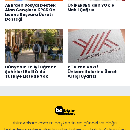
ABB’den Sosyal Destek
ÜNİPERSEN'den YÖK'e
Alan Gençlere KPSS Ön
Nakil Çağrısı
Lisans Başvuru Ücreti
Desteği
Dünyanın En İyi Öğrenci
YÖK'ten Vakıf
Şehirleri Belli Oldu:
Üniversitelerine Ücret
Türkiye Listede Yok
Artışı Uyarısı
BizimAnkara.com.tr, başkentin en güncel ve doğru
haberlerini sizlere ulaştıran bir haber portalıdır. Ankara'nın