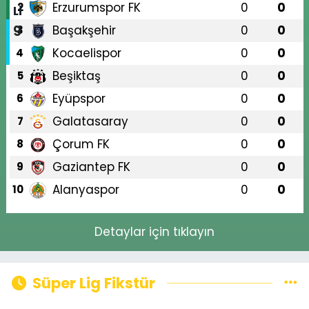
Erzurumspor FK
0
0
2
Başakşehir
0
0
3
Kocaelispor
0
0
4
Beşiktaş
0
0
5
Eyüpspor
0
0
6
Galatasaray
0
0
7
Çorum FK
0
0
8
Gaziantep FK
0
0
9
Alanyaspor
0
0
10
Detaylar için tıklayın
Süper Lig Fikstür