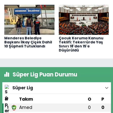
Menderes Belediye
Çocuk Koruma Kanunu
Başkanı İlkay Çiçek Dahil
Teklifi: Tekerrürde Yaş
10 Şüpheli Tutuklandı
Sınırı 18'den 15'e
Düşürüldü
Süper Lig Puan Durumu
Süper Lig
#
Takım
O
P
Amed
0
0
1