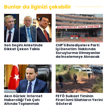
Bunlar da ilginizi çekebilir
Son Seçim Anketinde
CHP'li Belediyelere Parti
Dikkat Çeken Tablo
İçi Denetim: Hakkında
Soruşturma Olmayanlar
da İncelemeye Alınacak
Akın Gürlek: İnternet
FETÖ Suikast Timinin
Haberciliği Tek Çatı
Firari İsmi Silahların Yerini
Altında Toplanmalı
Gösterdi