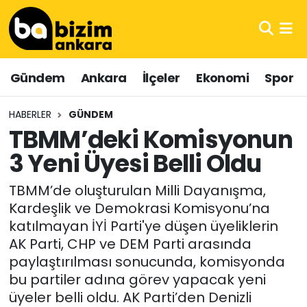
Hava Durumu
Gündem
Ankara
İlçeler
Ekonomi
Spor
Trafik Durumu
HABERLER
GÜNDEM
Süper Lig Puan Durumu ve Fikstür
TBMM’deki Komisyonun
3 Yeni Üyesi Belli Oldu
Tüm Manşetler
TBMM’de oluşturulan Milli Dayanışma,
Son Dakika Haberleri
Kardeşlik ve Demokrasi Komisyonu’na
katılmayan İYİ Parti'ye düşen üyeliklerin
Haber Arşivi
AK Parti, CHP ve DEM Parti arasında
paylaştırılması sonucunda, komisyonda
bu partiler adına görev yapacak yeni
üyeler belli oldu. AK Parti’den Denizli