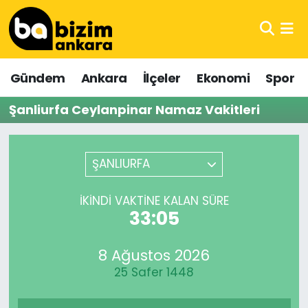
Hava Durumu
Gündem
Ankara
İlçeler
Ekonomi
Spor
Trafik Durumu
Şanliurfa Ceylanpinar Namaz Vakitleri
Süper Lig Puan Durumu ve Fikstür
Tüm Manşetler
ŞANLIURFA
Son Dakika Haberleri
İKINDI VAKTINE KALAN SÜRE
33:05
Haber Arşivi
8 Ağustos 2026
25 Safer 1448