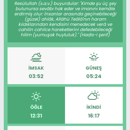
Resûlullah (s.a.v.) buyurdular: "Kimde şu üç şey
bulunursa sevâbı hak eder ve imanını kemâle
erdirmiş olur: İnsanlar arasında geçinebileceği
(güzel) ahlâk, Allâhü Teâlâ'nın haram
kıldıklarından kendisini menedecek verâ ve
cahilin cahilce hareketlerini defedebileceği
hilim (yumuşak huyluluk)." (Hadis-i şerif)
İMSAK
GÜNEŞ
03:52
05:24
ÖĞLE
İKINDI
12:31
16:17