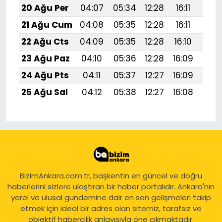
20 Ağu Per
04:07
05:34
12:28
16:11
19:1
21 Ağu Cum
04:08
05:35
12:28
16:11
19:1
22 Ağu Cts
04:09
05:35
12:28
16:10
19:1
23 Ağu Paz
04:10
05:36
12:28
16:09
19:
24 Ağu Pts
04:11
05:37
12:27
16:09
19:
25 Ağu Sal
04:12
05:38
12:27
16:08
19:
BizimAnkara.com.tr, başkentin en güncel ve doğru
haberlerini sizlere ulaştıran bir haber portalıdır. Ankara'nın
yerel ve ulusal gündemine dair en son gelişmeleri takip
etmek için ideal bir adres olan sitemiz, tarafsız ve
objektif habercilik anlayışıyla öne çıkmaktadır.