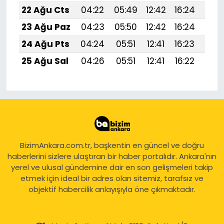
22 Ağu Cts
04:22
05:49
12:42
16:24
19:
23 Ağu Paz
04:23
05:50
12:42
16:24
19:
24 Ağu Pts
04:24
05:51
12:41
16:23
19:
25 Ağu Sal
04:26
05:51
12:41
16:22
19:2
BizimAnkara.com.tr, başkentin en güncel ve doğru
haberlerini sizlere ulaştıran bir haber portalıdır. Ankara'nın
yerel ve ulusal gündemine dair en son gelişmeleri takip
etmek için ideal bir adres olan sitemiz, tarafsız ve
objektif habercilik anlayışıyla öne çıkmaktadır.