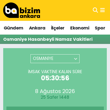
Hava Durumu
Gündem
Ankara
İlçeler
Ekonomi
Spor
Trafik Durumu
Osmaniye Hasanbeyli Namaz Vakitleri
Süper Lig Puan Durumu ve Fikstür
Tüm Manşetler
OSMANİYE
Son Dakika Haberleri
İMSAK VAKTINE KALAN SÜRE
05:30:56
Haber Arşivi
8 Ağustos 2026
25 Safer 1448