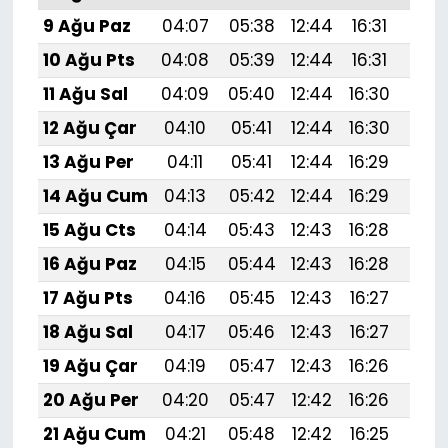
9 Ağu Paz
04:07
05:38
12:44
16:31
19:4
10 Ağu Pts
04:08
05:39
12:44
16:31
19:
11 Ağu Sal
04:09
05:40
12:44
16:30
19:
12 Ağu Çar
04:10
05:41
12:44
16:30
19:
13 Ağu Per
04:11
05:41
12:44
16:29
19:
14 Ağu Cum
04:13
05:42
12:44
16:29
19:
15 Ağu Cts
04:14
05:43
12:43
16:28
19:
16 Ağu Paz
04:15
05:44
12:43
16:28
19:
17 Ağu Pts
04:16
05:45
12:43
16:27
19:3
18 Ağu Sal
04:17
05:46
12:43
16:27
19:
19 Ağu Çar
04:19
05:47
12:43
16:26
19:
20 Ağu Per
04:20
05:47
12:42
16:26
19:
21 Ağu Cum
04:21
05:48
12:42
16:25
19: