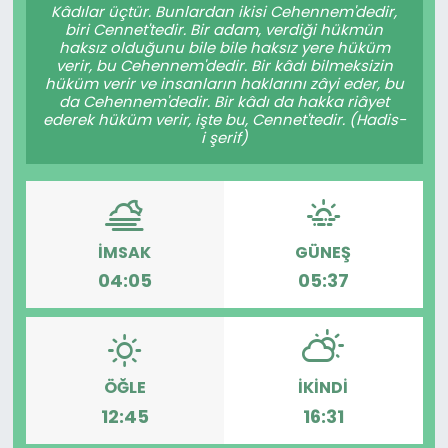
Kâdılar üçtür. Bunlardan ikisi Cehennem'dedir,
biri Cennet'tedir. Bir adam, verdiği hükmün
haksız olduğunu bile bile haksız yere hüküm
verir, bu Cehennem'dedir. Bir kâdı bilmeksizin
hüküm verir ve insanların haklarını zâyi eder, bu
da Cehennem'dedir. Bir kâdı da hakka riâyet
ederek hüküm verir, işte bu, Cennet'tedir. (Hadis-
i şerif)
İMSAK
GÜNEŞ
04:05
05:37
ÖĞLE
İKINDI
12:45
16:31