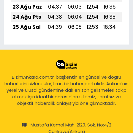
23 Ağu Paz
04:37
06:03
12:54
16:36
19:
24 Ağu Pts
04:38
06:04
12:54
16:35
19:
25 Ağu Sal
04:39
06:05
12:53
16:34
19:
BizimAnkara.com.tr, başkentin en güncel ve doğru
haberlerini sizlere ulaştıran bir haber portalıdır. Ankara'nın
yerel ve ulusal gündemine dair en son gelişmeleri takip
etmek için ideal bir adres olan sitemiz, tarafsız ve
objektif habercilik anlayışıyla öne çıkmaktadır.
Mustafa Kemal Mah. 2129. Sok. No:4/2
Çankaya/Ankara