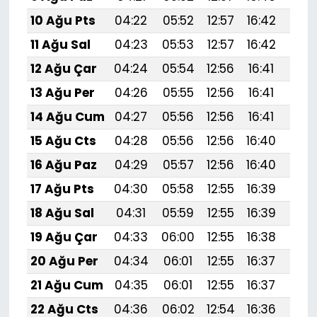
10 Ağu Pts
04:22
05:52
12:57
16:42
19:5
11 Ağu Sal
04:23
05:53
12:57
16:42
19:
12 Ağu Çar
04:24
05:54
12:56
16:41
19:
13 Ağu Per
04:26
05:55
12:56
16:41
19:
14 Ağu Cum
04:27
05:56
12:56
16:41
19:
15 Ağu Cts
04:28
05:56
12:56
16:40
19:
16 Ağu Paz
04:29
05:57
12:56
16:40
19:
17 Ağu Pts
04:30
05:58
12:55
16:39
19:
18 Ağu Sal
04:31
05:59
12:55
16:39
19:
19 Ağu Çar
04:33
06:00
12:55
16:38
19:
20 Ağu Per
04:34
06:01
12:55
16:37
19:
21 Ağu Cum
04:35
06:01
12:55
16:37
19:
22 Ağu Cts
04:36
06:02
12:54
16:36
19: