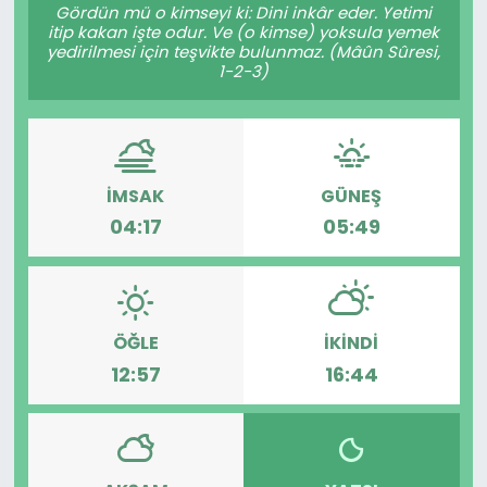
Gördün mü o kimseyi ki: Dini inkâr eder. Yetimi
itip kakan işte odur. Ve (o kimse) yoksula yemek
yedirilmesi için teşvikte bulunmaz. (Mâûn Sûresi,
1-2-3)
İMSAK
GÜNEŞ
04:17
05:49
ÖĞLE
İKINDI
12:57
16:44