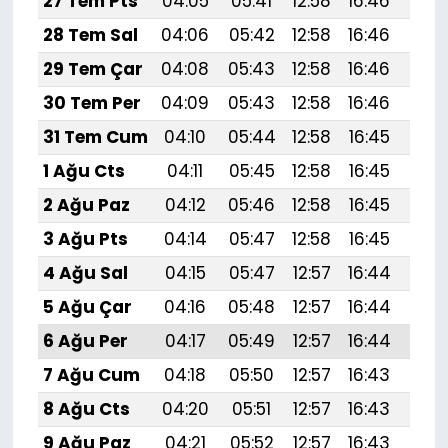
27 Tem Pts
04:05
05:41
12:58
16:46
20:
28 Tem Sal
04:06
05:42
12:58
16:46
20:
29 Tem Çar
04:08
05:43
12:58
16:46
20:
30 Tem Per
04:09
05:43
12:58
16:46
20:
31 Tem Cum
04:10
05:44
12:58
16:45
20:
1 Ağu Cts
04:11
05:45
12:58
16:45
20:
2 Ağu Paz
04:12
05:46
12:58
16:45
19:
3 Ağu Pts
04:14
05:47
12:58
16:45
19:
4 Ağu Sal
04:15
05:47
12:57
16:44
19:
5 Ağu Çar
04:16
05:48
12:57
16:44
19:
6 Ağu Per
04:17
05:49
12:57
16:44
19:
7 Ağu Cum
04:18
05:50
12:57
16:43
19:
8 Ağu Cts
04:20
05:51
12:57
16:43
19:
9 Ağu Paz
04:21
05:52
12:57
16:43
19: