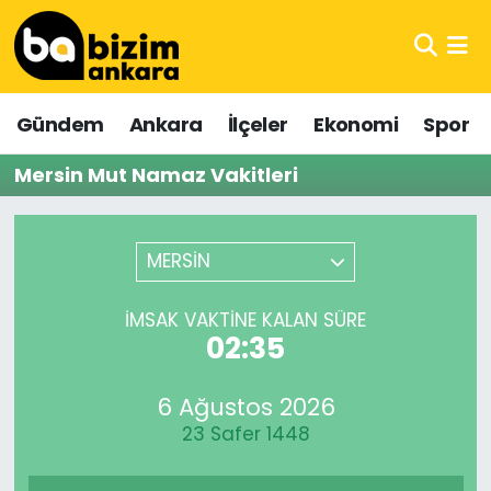
Hava Durumu
Gündem
Ankara
İlçeler
Ekonomi
Spor
Trafik Durumu
Mersin Mut Namaz Vakitleri
Süper Lig Puan Durumu ve Fikstür
Tüm Manşetler
MERSİN
Son Dakika Haberleri
İMSAK VAKTINE KALAN SÜRE
02:35
Haber Arşivi
6 Ağustos 2026
23 Safer 1448