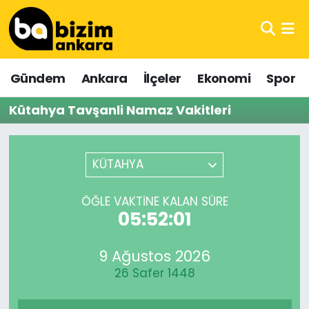
Hava Durumu
Gündem
Ankara
İlçeler
Ekonomi
Spor
Trafik Durumu
Kütahya Tavşanli Namaz Vakitleri
Süper Lig Puan Durumu ve Fikstür
Tüm Manşetler
KÜTAHYA
Son Dakika Haberleri
ÖĞLE VAKTINE KALAN SÜRE
05:52:01
Haber Arşivi
9 Ağustos 2026
26 Safer 1448