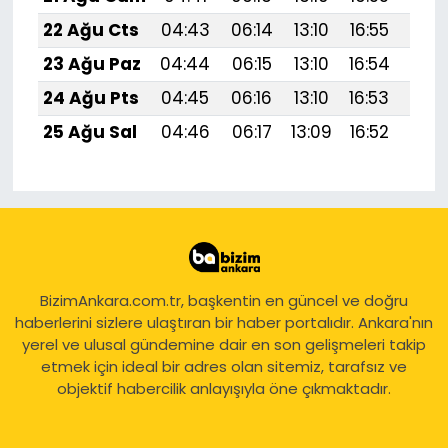
22 Ağu Cts
04:43
06:14
13:10
16:55
19:
23 Ağu Paz
04:44
06:15
13:10
16:54
19:
24 Ağu Pts
04:45
06:16
13:10
16:53
19:
25 Ağu Sal
04:46
06:17
13:09
16:52
19:
BizimAnkara.com.tr, başkentin en güncel ve doğru
haberlerini sizlere ulaştıran bir haber portalıdır. Ankara'nın
yerel ve ulusal gündemine dair en son gelişmeleri takip
etmek için ideal bir adres olan sitemiz, tarafsız ve
objektif habercilik anlayışıyla öne çıkmaktadır.