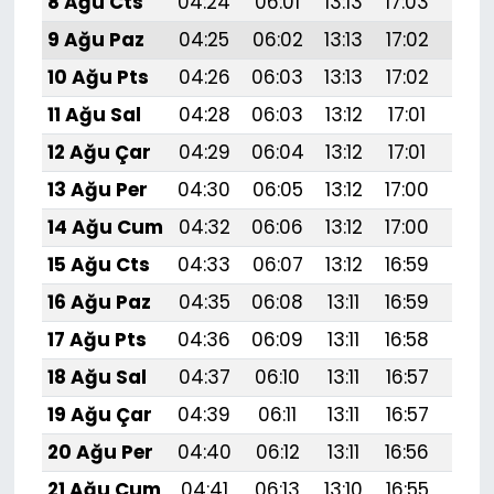
8 Ağu Cts
04:24
06:01
13:13
17:03
20:
9 Ağu Paz
04:25
06:02
13:13
17:02
20:
10 Ağu Pts
04:26
06:03
13:13
17:02
20:
11 Ağu Sal
04:28
06:03
13:12
17:01
20:1
12 Ağu Çar
04:29
06:04
13:12
17:01
20:
13 Ağu Per
04:30
06:05
13:12
17:00
20:
14 Ağu Cum
04:32
06:06
13:12
17:00
20:
15 Ağu Cts
04:33
06:07
13:12
16:59
20:
16 Ağu Paz
04:35
06:08
13:11
16:59
20:
17 Ağu Pts
04:36
06:09
13:11
16:58
20:
18 Ağu Sal
04:37
06:10
13:11
16:57
20:
19 Ağu Çar
04:39
06:11
13:11
16:57
20:
20 Ağu Per
04:40
06:12
13:11
16:56
19:
21 Ağu Cum
04:41
06:13
13:10
16:55
19: