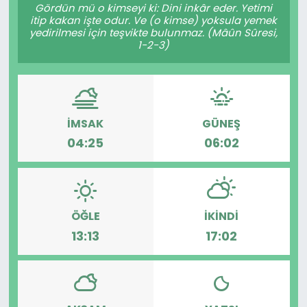
Gördün mü o kimseyi ki: Dini inkâr eder. Yetimi
itip kakan işte odur. Ve (o kimse) yoksula yemek
yedirilmesi için teşvikte bulunmaz. (Mâûn Sûresi,
1-2-3)
İMSAK
GÜNEŞ
04:25
06:02
ÖĞLE
İKINDI
13:13
17:02