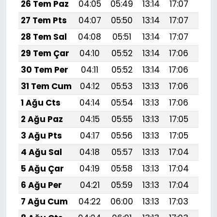
26 Tem Paz
04:05
05:49
13:14
17:07
20:
27 Tem Pts
04:07
05:50
13:14
17:07
20:
28 Tem Sal
04:08
05:51
13:14
17:07
20:
29 Tem Çar
04:10
05:52
13:14
17:06
20:
30 Tem Per
04:11
05:52
13:14
17:06
20:
31 Tem Cum
04:12
05:53
13:13
17:06
20:
1 Ağu Cts
04:14
05:54
13:13
17:06
20:
2 Ağu Paz
04:15
05:55
13:13
17:05
20:
3 Ağu Pts
04:17
05:56
13:13
17:05
20:
4 Ağu Sal
04:18
05:57
13:13
17:04
20:
5 Ağu Çar
04:19
05:58
13:13
17:04
20:
6 Ağu Per
04:21
05:59
13:13
17:04
20:
7 Ağu Cum
04:22
06:00
13:13
17:03
20: