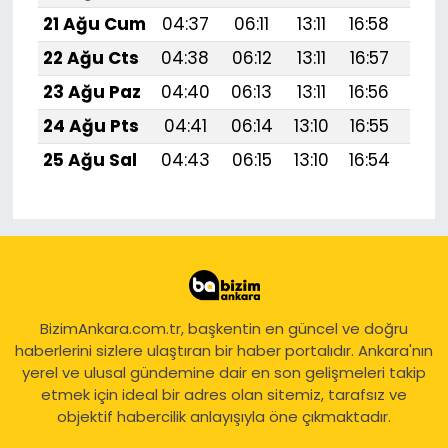
21 Ağu Cum
04:37
06:11
13:11
16:58
20:
22 Ağu Cts
04:38
06:12
13:11
16:57
20:
23 Ağu Paz
04:40
06:13
13:11
16:56
19:
24 Ağu Pts
04:41
06:14
13:10
16:55
19:
25 Ağu Sal
04:43
06:15
13:10
16:54
19:
BizimAnkara.com.tr, başkentin en güncel ve doğru
haberlerini sizlere ulaştıran bir haber portalıdır. Ankara'nın
yerel ve ulusal gündemine dair en son gelişmeleri takip
etmek için ideal bir adres olan sitemiz, tarafsız ve
objektif habercilik anlayışıyla öne çıkmaktadır.