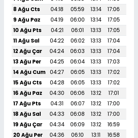
8 Ağu Cts
04:18
05:59
13:14
17:06
20:
9 Ağu Paz
04:19
06:00
13:14
17:05
20:
10 Ağu Pts
04:21
06:01
13:13
17:05
20:
11 Ağu Sal
04:22
06:02
13:13
17:04
20:
12 Ağu Çar
04:24
06:03
13:13
17:04
20:
13 Ağu Per
04:25
06:04
13:13
17:03
20:
14 Ağu Cum
04:27
06:05
13:13
17:02
20:1
15 Ağu Cts
04:28
06:05
13:13
17:02
20:
16 Ağu Paz
04:30
06:06
13:12
17:01
20:
17 Ağu Pts
04:31
06:07
13:12
17:00
20:
18 Ağu Sal
04:33
06:08
13:12
17:00
20:
19 Ağu Çar
04:34
06:09
13:12
16:59
20:
20 Ağu Per
04:36
06:10
13:11
16:58
20: