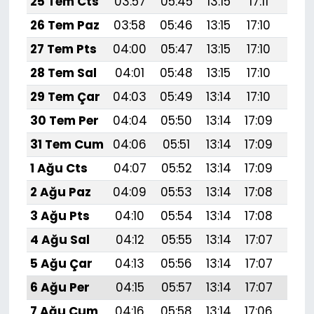
25 Tem Cts
03:57
05:45
13:15
17:11
20:
26 Tem Paz
03:58
05:46
13:15
17:10
20:
27 Tem Pts
04:00
05:47
13:15
17:10
20:
28 Tem Sal
04:01
05:48
13:15
17:10
20:
29 Tem Çar
04:03
05:49
13:14
17:10
20:
30 Tem Per
04:04
05:50
13:14
17:09
20:
31 Tem Cum
04:06
05:51
13:14
17:09
20:
1 Ağu Cts
04:07
05:52
13:14
17:09
20:
2 Ağu Paz
04:09
05:53
13:14
17:08
20:
3 Ağu Pts
04:10
05:54
13:14
17:08
20:
4 Ağu Sal
04:12
05:55
13:14
17:07
20:
5 Ağu Çar
04:13
05:56
13:14
17:07
20:
6 Ağu Per
04:15
05:57
13:14
17:07
20:
7 Ağu Cum
04:16
05:58
13:14
17:06
20: