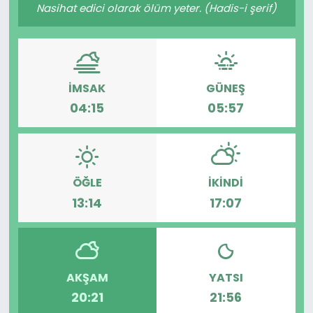
Nasihat edici olarak ölüm yeter. (Hadis-i şerif)
İMSAK
GÜNEŞ
04:15
05:57
ÖĞLE
İKINDI
13:14
17:07
AKŞAM
YATSI
20:21
21:56