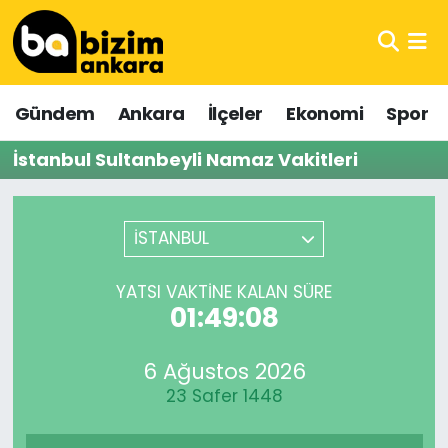
Hava Durumu
Gündem
Ankara
İlçeler
Ekonomi
Spor
Trafik Durumu
İstanbul Sultanbeyli Namaz Vakitleri
Süper Lig Puan Durumu ve Fikstür
Tüm Manşetler
İSTANBUL
Son Dakika Haberleri
YATSI VAKTINE KALAN SÜRE
01:49:08
Haber Arşivi
6 Ağustos 2026
23 Safer 1448