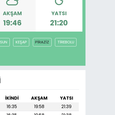
AKŞAM
YATSI
19:46
21:20
ESUN
KEŞAP
PİRAZİZ
TİREBOLU
I
İKINDI
AKŞAM
YATSI
16:35
19:58
21:39