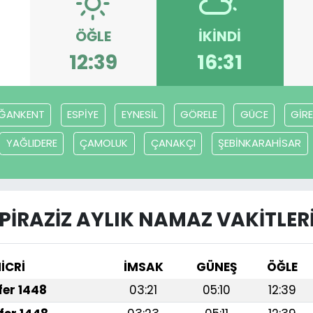
ÖĞLE
İKINDI
12:39
16:31
ĞANKENT
ESPİYE
EYNESİL
GÖRELE
GÜCE
GİR
YAĞLIDERE
ÇAMOLUK
ÇANAKÇI
ŞEBİNKARAHİSAR
PİRAZİZ AYLIK NAMAZ VAKITLER
İCRİ
İMSAK
GÜNEŞ
ÖĞLE
afer 1448
03:21
05:10
12:39