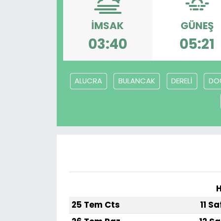
İMSAK
GÜNEŞ
03:40
05:21
ALUCRA
BULANCAK
DERELİ
DO
H
25 Tem Cts
11 S