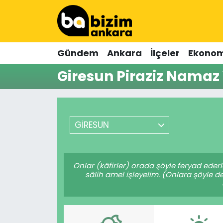
Hava Durumu
Gündem
Ankara
İlçeler
Ekonom
Trafik Durumu
Giresun Piraziz Namaz 
Süper Lig Puan Durumu ve Fikstür
Tüm Manşetler
GİRESUN
Son Dakika Haberleri
Haber Arşivi
Onlar (kâfirler) orada şöyle feryad eder
sâlih amel işleyelim. (Onlara şöyle 