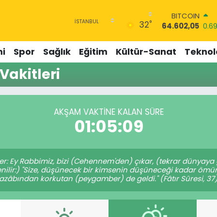
BITCOIN
°
32
64.602,05
0.6
DOLAR
47,6006
0.06
i
Spor
Sağlık
Eğitim
Kültür-Sanat
Teknolo
EURO
55,0250
0.02
Vakitleri
STERLİN
64,2398
0.2
GRAM ALTIN
6513.94
0.32
AKŞAM VAKTINE KALAN SÜRE
BİST100
01:05:09
13.768
48
ler: Ey Rabbimiz, bizi (Cehennem'den) çıkar, (tekrar dünyay
denilir:) "Size, düşünecek bir kimsenin düşüneceği kadar ö
azâbından korkutan (peygamber) de geldi." (Fâtır Sûresi, 37