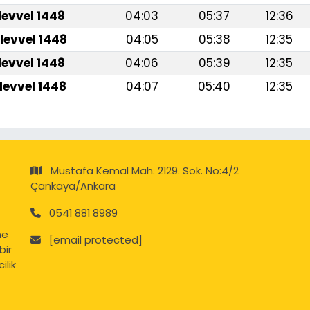
levvel 1448
04:03
05:37
12:36
levvel 1448
04:05
05:38
12:35
levvel 1448
04:06
05:39
12:35
levvel 1448
04:07
05:40
12:35
Mustafa Kemal Mah. 2129. Sok. No:4/2
Çankaya/Ankara
0541 881 8989
ne
[email protected]
bir
ilik