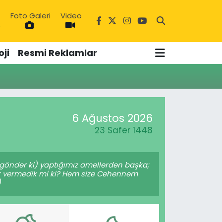
Foto Galeri
Video
9
ji
Resmi Reklamlar
6 Ağustos 2026
23 Safer 1448
a gönder ki) yaptığımız amellerden başka;
mür vermedik mi ki? Hem size Cehennem
)