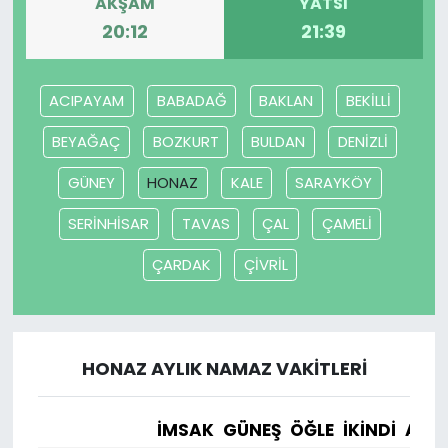
AKŞAM
YATSI
20:12
21:39
ACIPAYAM
BABADAĞ
BAKLAN
BEKİLLİ
BEYAĞAÇ
BOZKURT
BULDAN
DENİZLİ
GÜNEY
HONAZ
KALE
SARAYKÖY
SERİNHİSAR
TAVAS
ÇAL
ÇAMELİ
ÇARDAK
ÇİVRİL
HONAZ AYLIK NAMAZ VAKITLERI
İMSAK
GÜNEŞ
ÖĞLE
İKINDI
AKŞ