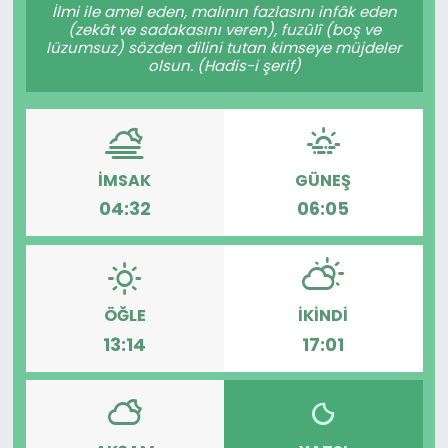
İlmi ile amel eden, malının fazlasını infâk eden
(zekât ve sadakasını veren), fuzûlî (boş ve
lüzumsuz) sözden dilini tutan kimseye müjdeler
olsun. (Hadis-i şerif)
İMSAK
GÜNEŞ
04:32
06:05
ÖĞLE
İKINDI
13:14
17:01