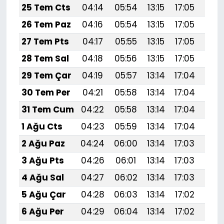
25 Tem Cts
04:14
05:54
13:15
17:05
20:
26 Tem Paz
04:16
05:54
13:15
17:05
20:
27 Tem Pts
04:17
05:55
13:15
17:05
20:
28 Tem Sal
04:18
05:56
13:15
17:05
20:
29 Tem Çar
04:19
05:57
13:14
17:04
20:
30 Tem Per
04:21
05:58
13:14
17:04
20:
31 Tem Cum
04:22
05:58
13:14
17:04
20:
1 Ağu Cts
04:23
05:59
13:14
17:04
20:
2 Ağu Paz
04:24
06:00
13:14
17:03
20:
3 Ağu Pts
04:26
06:01
13:14
17:03
20:
4 Ağu Sal
04:27
06:02
13:14
17:03
20:
5 Ağu Çar
04:28
06:03
13:14
17:02
20:
6 Ağu Per
04:29
06:04
13:14
17:02
20: