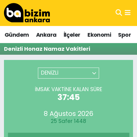
Hava Durumu
Gündem
Ankara
İlçeler
Ekonomi
Spor
Trafik Durumu
Denizli Honaz Namaz Vakitleri
Süper Lig Puan Durumu ve Fikstür
Tüm Manşetler
DENİZLİ
Son Dakika Haberleri
İMSAK VAKTINE KALAN SÜRE
37:45
Haber Arşivi
8 Ağustos 2026
25 Safer 1448