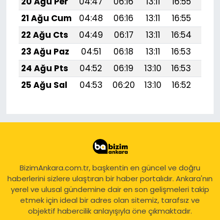
20 Ağu Per
04:47
06:16
13:11
16:55
19:
21 Ağu Cum
04:48
06:16
13:11
16:55
19:
22 Ağu Cts
04:49
06:17
13:11
16:54
19:
23 Ağu Paz
04:51
06:18
13:11
16:53
19:
24 Ağu Pts
04:52
06:19
13:10
16:53
19:
25 Ağu Sal
04:53
06:20
13:10
16:52
19:5
BizimAnkara.com.tr, başkentin en güncel ve doğru
haberlerini sizlere ulaştıran bir haber portalıdır. Ankara'nın
yerel ve ulusal gündemine dair en son gelişmeleri takip
etmek için ideal bir adres olan sitemiz, tarafsız ve
objektif habercilik anlayışıyla öne çıkmaktadır.