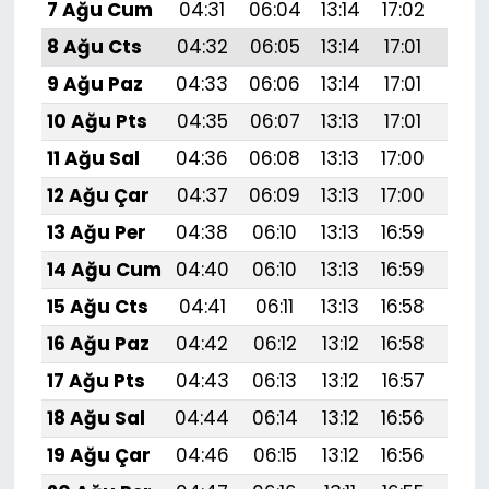
7 Ağu Cum
04:31
06:04
13:14
17:02
20:
8 Ağu Cts
04:32
06:05
13:14
17:01
20:
9 Ağu Paz
04:33
06:06
13:14
17:01
20:1
10 Ağu Pts
04:35
06:07
13:13
17:01
20:
11 Ağu Sal
04:36
06:08
13:13
17:00
20:
12 Ağu Çar
04:37
06:09
13:13
17:00
20:
13 Ağu Per
04:38
06:10
13:13
16:59
20:
14 Ağu Cum
04:40
06:10
13:13
16:59
20:
15 Ağu Cts
04:41
06:11
13:13
16:58
20:
16 Ağu Paz
04:42
06:12
13:12
16:58
20:
17 Ağu Pts
04:43
06:13
13:12
16:57
20:
18 Ağu Sal
04:44
06:14
13:12
16:56
20:
19 Ağu Çar
04:46
06:15
13:12
16:56
19: