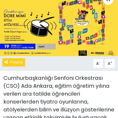
Paylaş
-
+
A
A
Cumhurbaşkanlığı Senfoni Orkestrası
(CSO) Ada
Ankara
, eğitim öğretim yılına
verilen ara tatilde öğrencileri
konserlerden tiyatro oyunlarına,
atölyelerden bilim ve illüzyon gösterilerine
uzanan etkinlik takvimiyle buluşturacak.