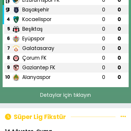
Erzurumspor FK
0
0
Başakşehir
0
0
3
Kocaelispor
0
0
4
Beşiktaş
0
0
5
Eyüpspor
0
0
6
Galatasaray
0
0
7
Çorum FK
0
0
8
Gaziantep FK
0
0
9
Alanyaspor
0
0
10
Detaylar için tıklayın
Süper Lig Fikstür