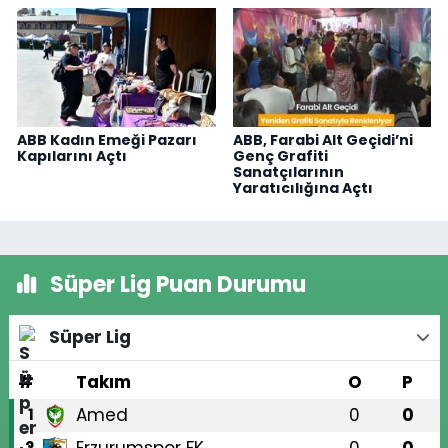
ABB Kadın Emeği Pazarı
ABB, Farabi Alt Geçidi’ni
Kapılarını Açtı
Genç Grafiti
Sanatçılarının
Yaratıcılığına Açtı
Süper Lig Puan Durumu
Süper Lig
#
Takım
O
P
Amed
0
0
1
2