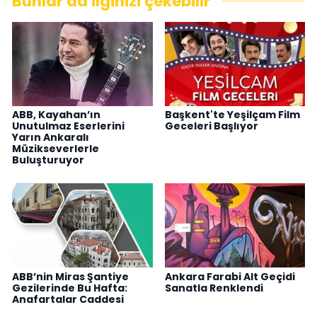
Bunlar da ilginizi çekebilir
ABB, Kayahan’ın
Başkent'te Yeşilçam Film
Unutulmaz Eserlerini
Geceleri Başlıyor
Yarın Ankaralı
Müzikseverlerle
Buluşturuyor
ABB’nin Miras Şantiye
Ankara Farabi Alt Geçidi
Gezilerinde Bu Hafta:
Sanatla Renklendi
Anafartalar Caddesi