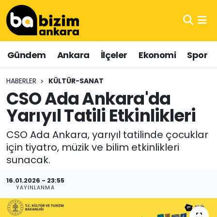
Hava Durumu
Gündem
Ankara
İlçeler
Ekonomi
Spor
Trafik Durumu
HABERLER
KÜLTÜR-SANAT
Süper Lig Puan Durumu ve Fikstür
CSO Ada Ankara'da
Yarıyıl Tatili Etkinlikleri
Tüm Manşetler
CSO Ada Ankara, yarıyıl tatilinde çocuklar
Son Dakika Haberleri
için tiyatro, müzik ve bilim etkinlikleri
sunacak.
Haber Arşivi
16.01.2026 - 23:55
YAYINLANMA