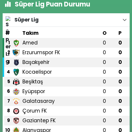
Süper Lig Puan Durumu
Süper Lig
#
Takım
O
P
Amed
0
0
1
Erzurumspor FK
0
0
2
Başakşehir
0
0
3
Kocaelispor
0
0
4
Beşiktaş
0
0
5
Eyüpspor
0
0
6
Galatasaray
0
0
7
Çorum FK
0
0
8
Gaziantep FK
0
0
9
Alanyaspor
0
0
10