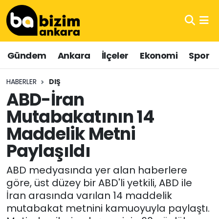
Hava Durumu
Gündem
Ankara
İlçeler
Ekonomi
Spor
Trafik Durumu
HABERLER
DIŞ
Süper Lig Puan Durumu ve Fikstür
ABD-İran
Mutabakatının 14
Tüm Manşetler
Maddelik Metni
Son Dakika Haberleri
Paylaşıldı
Haber Arşivi
ABD medyasında yer alan haberlere
göre, üst düzey bir ABD'li yetkili, ABD ile
İran arasında varılan 14 maddelik
mutabakat metnini kamuoyuyla paylaştı.