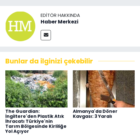
EDITÖR HAKKINDA
Haber Merkezi
Bunlar da ilginizi çekebilir
The Guardian:
Almanya'da Döner
İngiltere'den Plastik Atık
Kavgası: 3 Yaralı
İhracatı Türkiye'nin
Tarım Bölgesinde Kirliliğe
Yol Açıyor