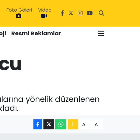
Foto Galeri
Video
6
ji
Resmi Reklamlar
ucu
larına yönelik düzenlenen
ladı.
-
+
A
A