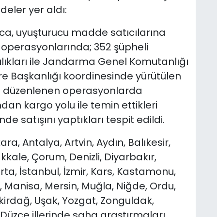
deler yer aldı:
a, uyuşturucu madde satıcılarına
 operasyonlarında; 352 şüpheli
lıkları ile Jandarma Genel Komutanlığı
re Başkanlığı koordinesinde yürütülen
e düzenlenen operasyonlarda
dan kargo yolu ile temin ettikleri
de satışını yaptıkları tespit edildi.
, Antalya, Artvin, Aydın, Balıkesir,
kkale, Çorum, Denizli, Diyarbakır,
arta, İstanbul, İzmir, Kars, Kastamonu,
, Manisa, Mersin, Muğla, Niğde, Ordu,
kirdağ, Uşak, Yozgat, Zonguldak,
üzce illerinde saha araştırmaları,