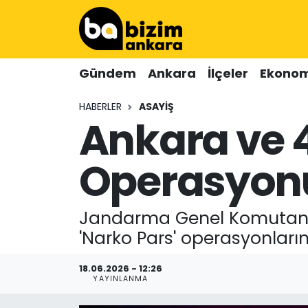
Hava Durumu
Gündem
Ankara
İlçeler
Ekonom
Trafik Durumu
HABERLER
ASAYIŞ
Ankara ve 
Süper Lig Puan Durumu ve Fikstür
Tüm Manşetler
Operasyonu
Son Dakika Haberleri
Jandarma Genel Komutanlığ
Haber Arşivi
'Narko Pars' operasyonları
18.06.2026 - 12:26
YAYINLANMA