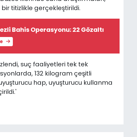
ir titizlikle gerçekleştirildi.
zli Bahis Operasyonu: 22 Gözaltı
le
izlendi, suç faaliyetleri tek tek
syonlarda, 132 kilogram çeşitli
uyuşturucu hap, uyuşturucu kullanma
ildi.'