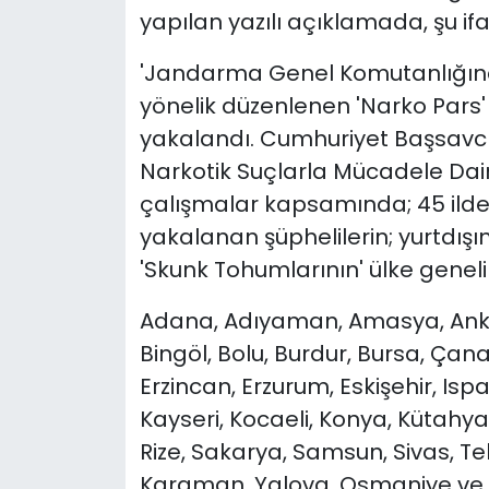
yapılan yazılı açıklamada, şu ifa
'Jandarma Genel Komutanlığınc
yönelik düzenlenen 'Narko Pars'
yakalandı. Cumhuriyet Başsavcı
Narkotik Suçlarla Mücadele Dai
çalışmalar kapsamında; 45 ild
yakalanan şüphelilerin; yurtdışın
'Skunk Tohumlarının' ülke genelin
Adana, Adıyaman, Amasya, Ankara
Bingöl, Bolu, Burdur, Bursa, Çana
Erzincan, Erzurum, Eskişehir, Isp
Kayseri, Kocaeli, Konya, Kütahya
Rize, Sakarya, Samsun, Sivas, Te
Karaman, Yalova, Osmaniye ve D