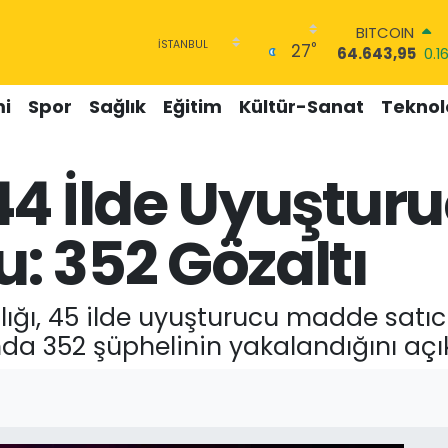
BITCOIN
°
27
64.643,95
0.1
DOLAR
47,6006
0.06
i
Spor
Sağlık
Eğitim
Kültür-Sanat
Teknolo
EURO
55,0250
0.02
STERLİN
44 İlde Uyuştur
64,2398
0.2
GRAM ALTIN
6500.87
0.12
: 352 Gözaltı
BİST100
13.799
70
ı, 45 ilde uyuşturucu madde satıcı
nda 352 şüphelinin yakalandığını açık