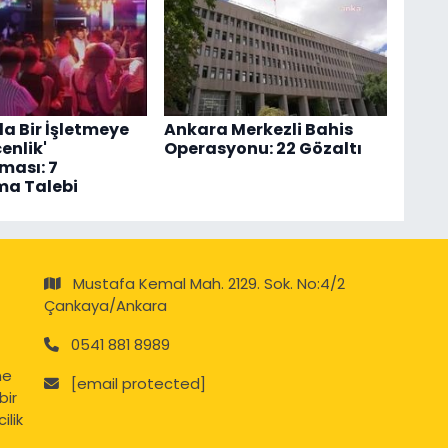
a Bir İşletmeye
Ankara Merkezli Bahis
enlik'
Operasyonu: 22 Gözaltı
ması: 7
ma Talebi
Mustafa Kemal Mah. 2129. Sok. No:4/2
Çankaya/Ankara
0541 881 8989
ne
[email protected]
bir
ilik