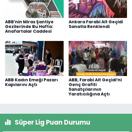
ABB’nin Miras Şantiye
Ankara Farabi Alt Geçidi
Gezilerinde Bu Hafta:
Sanatla Renklendi
Anafartalar Caddesi
ABB Kadın Emeği Pazarı
ABB, Farabi Alt Geçidi’ni
Kapılarını Açtı
Genç Grafiti
Sanatçılarının
Yaratıcılığına Açtı
Süper Lig Puan Durumu