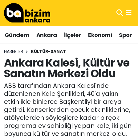
Hava Durumu
Gündem
Ankara
İlçeler
Ekonomi
Spor
Trafik Durumu
HABERLER
KÜLTÜR-SANAT
Süper Lig Puan Durumu ve Fikstür
Ankara Kalesi, Kültür ve
Sanatın Merkezi Oldu
Tüm Manşetler
ABB tarafından Ankara Kalesi'nde
Son Dakika Haberleri
düzenlenen Kale Şenlikleri, 40'a yakın
etkinlikle binlerce Başkentliyi bir araya
Haber Arşivi
getirdi. Konserlerden çocuk etkinliklerine,
atölyelerden söyleşilere kadar birçok
programa ev sahipliği yapan kale, iki gün
boyunca kültür ve sanatın merkezi oldu.