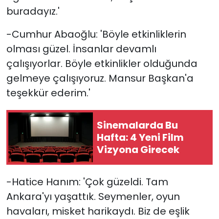
buradayız.'
-Cumhur Abaoğlu: 'Böyle etkinliklerin
olması güzel. İnsanlar devamlı
çalışıyorlar. Böyle etkinlikler olduğunda
gelmeye çalışıyoruz. Mansur Başkan'a
teşekkür ederim.'
Sinemalarda Bu
Hafta: 4 Yeni Film
Vizyona Girecek
-Hatice Hanım: 'Çok güzeldi. Tam
Ankara'yı yaşattık. Seymenler, oyun
havaları, misket harikaydı. Biz de eşlik