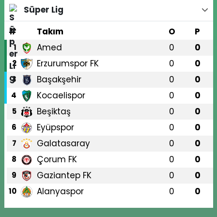
Süper Lig
#
Takım
O
P
Amed
0
0
1
Erzurumspor FK
0
0
2
Başakşehir
0
0
3
Kocaelispor
0
0
4
Beşiktaş
0
0
5
Eyüpspor
0
0
6
Galatasaray
0
0
7
Çorum FK
0
0
8
Gaziantep FK
0
0
9
Alanyaspor
0
0
10