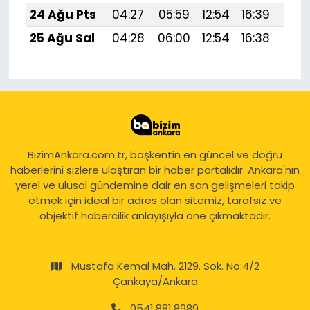
24 Ağu Pts
04:27
05:59
12:54
16:39
19:
25 Ağu Sal
04:28
06:00
12:54
16:38
19:
BizimAnkara.com.tr, başkentin en güncel ve doğru
haberlerini sizlere ulaştıran bir haber portalıdır. Ankara'nın
yerel ve ulusal gündemine dair en son gelişmeleri takip
etmek için ideal bir adres olan sitemiz, tarafsız ve
objektif habercilik anlayışıyla öne çıkmaktadır.
Mustafa Kemal Mah. 2129. Sok. No:4/2
Çankaya/Ankara
0541 881 8989