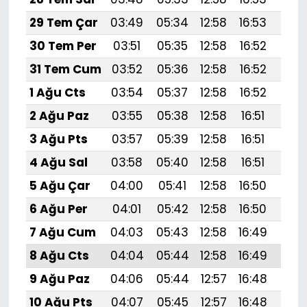
29 Tem Çar
03:49
05:34
12:58
16:53
20:
30 Tem Per
03:51
05:35
12:58
16:52
20:
31 Tem Cum
03:52
05:36
12:58
16:52
20:1
1 Ağu Cts
03:54
05:37
12:58
16:52
20:
2 Ağu Paz
03:55
05:38
12:58
16:51
20:
3 Ağu Pts
03:57
05:39
12:58
16:51
20:
4 Ağu Sal
03:58
05:40
12:58
16:51
20:
5 Ağu Çar
04:00
05:41
12:58
16:50
20:
6 Ağu Per
04:01
05:42
12:58
16:50
20:
7 Ağu Cum
04:03
05:43
12:58
16:49
20:
8 Ağu Cts
04:04
05:44
12:58
16:49
20:
9 Ağu Paz
04:06
05:44
12:57
16:48
20:
10 Ağu Pts
04:07
05:45
12:57
16:48
19: