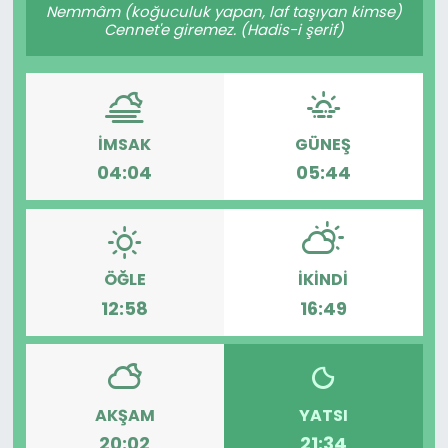
Nemmâm (koğuculuk yapan, laf taşıyan kimse)
Cennet'e giremez. (Hadis-i şerif)
İMSAK
GÜNEŞ
04:04
05:44
ÖĞLE
İKINDI
12:58
16:49
AKŞAM
YATSI
20:02
21:34