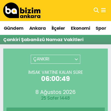
Hava Durumu
Gündem
Ankara
İlçeler
Ekonomi
Spor
Trafik Durumu
Çankiri Şabanözü Namaz Vakitleri
Süper Lig Puan Durumu ve Fikstür
Tüm Manşetler
ÇANKIRI
Son Dakika Haberleri
İMSAK VAKTINE KALAN SÜRE
06:00:49
Haber Arşivi
8 Ağustos 2026
25 Safer 1448