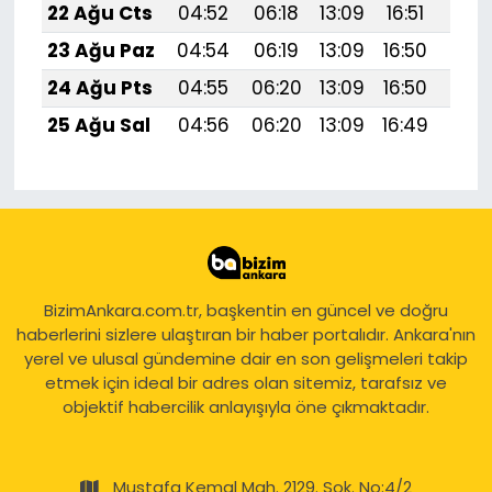
22 Ağu Cts
04:52
06:18
13:09
16:51
19:5
23 Ağu Paz
04:54
06:19
13:09
16:50
19:
24 Ağu Pts
04:55
06:20
13:09
16:50
19:
25 Ağu Sal
04:56
06:20
13:09
16:49
19:
BizimAnkara.com.tr, başkentin en güncel ve doğru
haberlerini sizlere ulaştıran bir haber portalıdır. Ankara'nın
yerel ve ulusal gündemine dair en son gelişmeleri takip
etmek için ideal bir adres olan sitemiz, tarafsız ve
objektif habercilik anlayışıyla öne çıkmaktadır.
Mustafa Kemal Mah. 2129. Sok. No:4/2