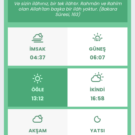
Ve sizin ilâhınız, bir tek ilâhtır. Rahmân ve Rahîm
olan Allah'tan başka bir ilâh yoktur. (Bakara
Sûresi, 163)
İMSAK
GÜNEŞ
04:37
06:07
ÖĞLE
İKINDI
13:12
16:58
AKŞAM
YATSI