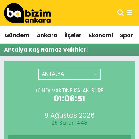
Hava Durumu
Gündem
Ankara
İlçeler
Ekonomi
Spor
Trafik Durumu
Antalya Kaş Namaz Vakitleri
Süper Lig Puan Durumu ve Fikstür
Tüm Manşetler
ANTALYA
Son Dakika Haberleri
İKINDI VAKTINE KALAN SÜRE
01:06:51
Haber Arşivi
8 Ağustos 2026
25 Safer 1448