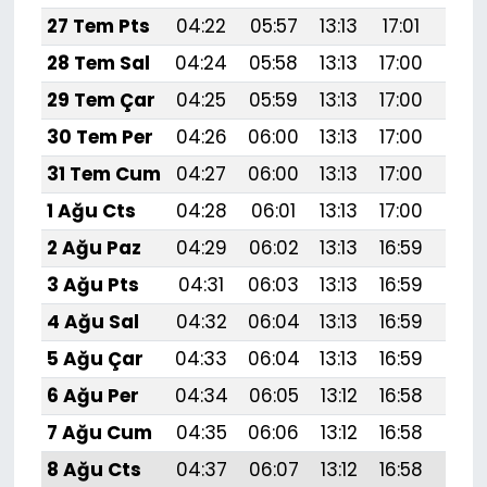
27 Tem Pts
04:22
05:57
13:13
17:01
20:
28 Tem Sal
04:24
05:58
13:13
17:00
20:
29 Tem Çar
04:25
05:59
13:13
17:00
20:
30 Tem Per
04:26
06:00
13:13
17:00
20:
31 Tem Cum
04:27
06:00
13:13
17:00
20:
1 Ağu Cts
04:28
06:01
13:13
17:00
20:
2 Ağu Paz
04:29
06:02
13:13
16:59
20:
3 Ağu Pts
04:31
06:03
13:13
16:59
20:
4 Ağu Sal
04:32
06:04
13:13
16:59
20:
5 Ağu Çar
04:33
06:04
13:13
16:59
20:1
6 Ağu Per
04:34
06:05
13:12
16:58
20:
7 Ağu Cum
04:35
06:06
13:12
16:58
20:
8 Ağu Cts
04:37
06:07
13:12
16:58
20: