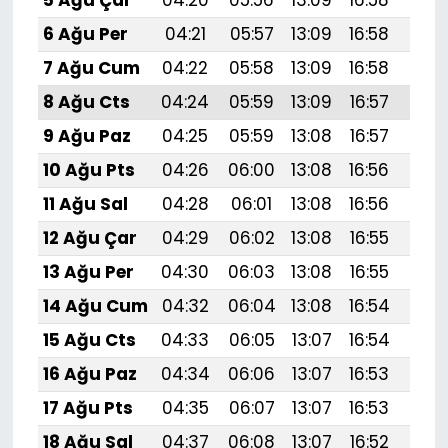
6 Ağu Per
04:21
05:57
13:09
16:58
20:1
7 Ağu Cum
04:22
05:58
13:09
16:58
20:
8 Ağu Cts
04:24
05:59
13:09
16:57
20:
9 Ağu Paz
04:25
05:59
13:08
16:57
20:
10 Ağu Pts
04:26
06:00
13:08
16:56
20:
11 Ağu Sal
04:28
06:01
13:08
16:56
20:
12 Ağu Çar
04:29
06:02
13:08
16:55
20:
13 Ağu Per
04:30
06:03
13:08
16:55
20:
14 Ağu Cum
04:32
06:04
13:08
16:54
20:
15 Ağu Cts
04:33
06:05
13:07
16:54
20:
16 Ağu Paz
04:34
06:06
13:07
16:53
19:
17 Ağu Pts
04:35
06:07
13:07
16:53
19:
18 Ağu Sal
04:37
06:08
13:07
16:52
19: