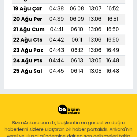
19 Ağu Çar
04:38
06:08
13:07
16:52
19:
20 Ağu Per
04:39
06:09
13:06
16:51
19:
21 Ağu Cum
04:41
06:10
13:06
16:50
19:
22 Ağu Cts
04:42
06:11
13:06
16:50
19:5
23 Ağu Paz
04:43
06:12
13:06
16:49
19:
24 Ağu Pts
04:44
06:13
13:05
16:48
19:
25 Ağu Sal
04:45
06:14
13:05
16:48
19:
BizimAnkara.com.tr, başkentin en güncel ve doğru
haberlerini sizlere ulaştıran bir haber portalıdır. Ankara'nın
yerel ve ulusal gündemine dair en son gelişmeleri takip