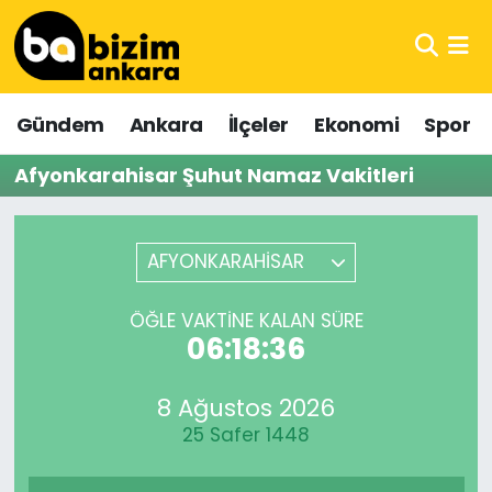
Hava Durumu
Gündem
Ankara
İlçeler
Ekonomi
Spor
Trafik Durumu
Afyonkarahisar Şuhut Namaz Vakitleri
Süper Lig Puan Durumu ve Fikstür
Tüm Manşetler
AFYONKARAHİSAR
Son Dakika Haberleri
ÖĞLE VAKTINE KALAN SÜRE
06:18:36
Haber Arşivi
8 Ağustos 2026
25 Safer 1448