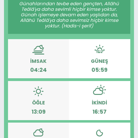
Günahlarından tevbe eden gençten, Allâhü
Teâlâ'ya daha sevimli hiçbir kimse yoktur.
Günah işlemeye devam eden yaşlıdan da,
Allâhü Teâlâ'ya daha sevimsiz hiçbir kimse
yoktur. (Hadis-i şerif)
İMSAK
GÜNEŞ
04:24
05:59
ÖĞLE
İKINDI
13:09
16:57