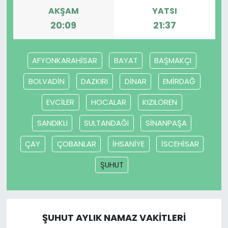
AKŞAM
YATSI
20:09
21:37
AFYONKARAHİSAR
BAYAT
BAŞMAKÇI
BOLVADİN
DAZKIRI
DİNAR
EMİRDAĞ
EVCİLER
HOCALAR
KIZILÖREN
SANDIKLI
SULTANDAĞI
SİNANPAŞA
ÇAY
ÇOBANLAR
İHSANİYE
İSCEHİSAR
ŞUHUT
ŞUHUT AYLIK NAMAZ VAKITLERI