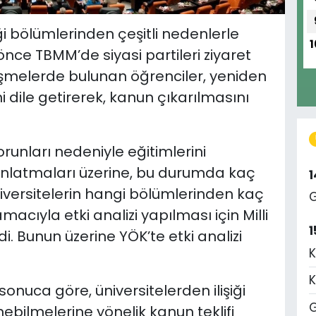
iği bölümlerinden çeşitli nedenlerle
1
 önce TBMM’de siyasi partileri ziyaret
üşmelerde bulunan öğrenciler, yeniden
i dile getirerek, kanun çıkarılmasını
orunları nedeniyle eğitimlerini
anlatmaları üzerine, bu durumda kaç
niversitelerin hangi bölümlerinden kaç
G
amacıyla etki analizi yapılması için Milli
1
di. Bunun üzerine YÖK’te etki analizi
K
K
onuca göre, üniversitelerden ilişiği
G
ebilmelerine yönelik kanun teklifi