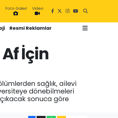
Foto Galeri
Video
3
ji
Resmi Reklamlar
Af İçin
bölümlerden sağlık, ailevi
iversiteye dönebilmeleri
a çıkacak sonuca göre