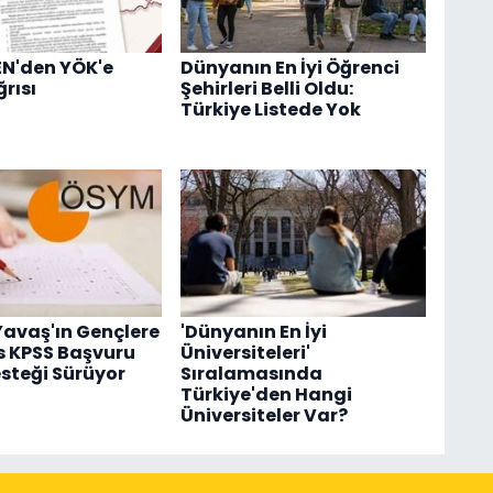
N'den YÖK'e
Dünyanın En İyi Öğrenci
rısı
Şehirleri Belli Oldu:
Türkiye Listede Yok
avaş'ın Gençlere
'Dünyanın En İyi
s KPSS Başvuru
Üniversiteleri'
esteği Sürüyor
Sıralamasında
Türkiye'den Hangi
Üniversiteler Var?