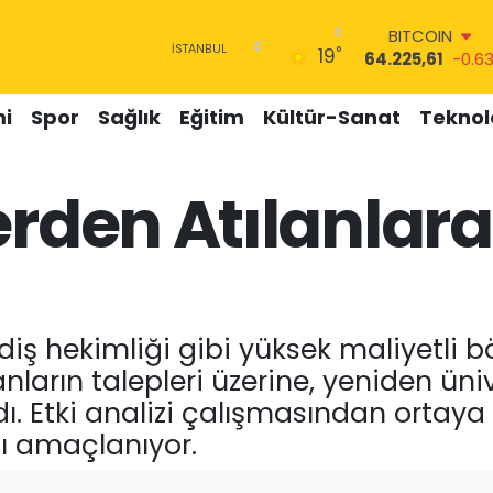
BITCOIN
°
19
64.225,61
-0.6
DOLAR
47,7143
0.16
i
Spor
Sağlık
Eğitim
Kültür-Sanat
Teknolo
EURO
55,0317
-0.02
STERLİN
rden Atılanlara 
64,2463
0.07
GRAM ALTIN
6510.40
0.45
BİST100
13.799
70
p, diş hekimliği gibi yüksek maliyetli 
nların talepleri üzerine, yeniden ün
ı. Etki analizi çalışmasından ortay
ı amaçlanıyor.