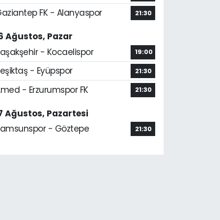
aziantep FK - Alanyaspor
21:30
6 Ağustos, Pazar
aşakşehir - Kocaelispor
19:00
eşiktaş - Eyüpspor
21:30
med - Erzurumspor FK
21:30
7 Ağustos, Pazartesi
amsunspor - Göztepe
21:30