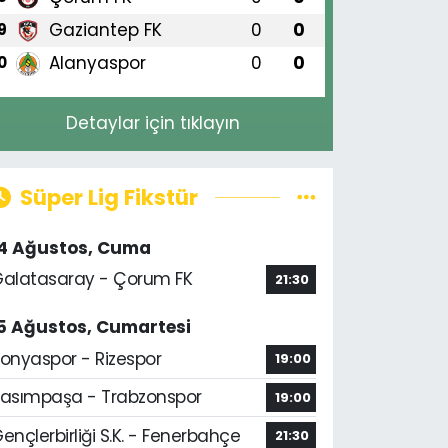
Gaziantep FK
0
0
9
Alanyaspor
0
0
0
Detaylar için tıklayın
Süper Lig Fikstür
14 Ağustos, Cuma
alatasaray - Çorum FK
21:30
5 Ağustos, Cumartesi
onyaspor - Rizespor
19:00
asımpaşa - Trabzonspor
19:00
ençlerbirliği S.K. - Fenerbahçe
21:30