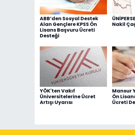
ABB’den Sosyal Destek
ÜNİPERSE
Alan Gençlere KPSS Ön
Nakil Çağ
Lisans Başvuru Ücreti
Desteği
YÖK'ten Vakıf
Mansur Y
Üniversitelerine Ücret
Ön Lisan
Artışı Uyarısı
Ücreti D