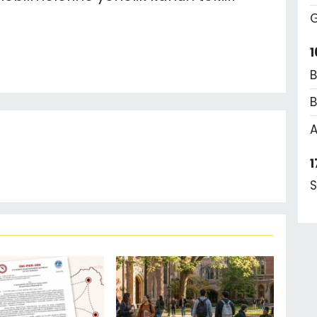
G
1
B
B
A
1
S