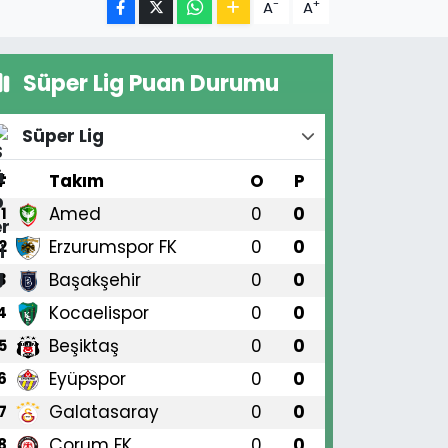
-
+
A
A
Süper Lig Puan Durumu
Süper Lig
#
Takım
O
P
Amed
0
0
1
Erzurumspor FK
0
0
2
Başakşehir
0
0
3
Kocaelispor
0
0
4
Beşiktaş
0
0
5
Eyüpspor
0
0
6
Galatasaray
0
0
7
Çorum FK
0
0
8