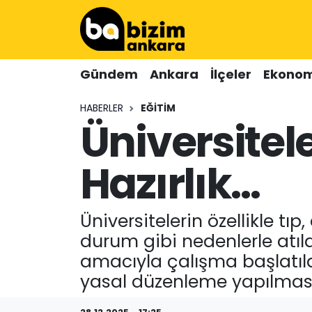
Hava Durumu
Gündem
Ankara
İlçeler
Ekonom
Trafik Durumu
HABERLER
EĞITIM
Üniversitele
Süper Lig Puan Durumu ve Fikstür
Tüm Manşetler
Hazırlık...
Son Dakika Haberleri
Üniversitelerin özellikle tı
Haber Arşivi
durum gibi nedenlerle atıla
amacıyla çalışma başlatıld
yasal düzenleme yapılmas