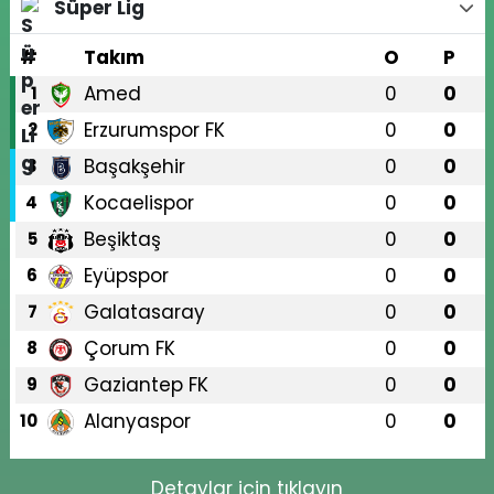
Süper Lig
#
Takım
O
P
Amed
0
0
1
Erzurumspor FK
0
0
2
Başakşehir
0
0
3
Kocaelispor
0
0
4
Beşiktaş
0
0
5
Eyüpspor
0
0
6
Galatasaray
0
0
7
Çorum FK
0
0
8
Gaziantep FK
0
0
9
Alanyaspor
0
0
10
Detaylar için tıklayın