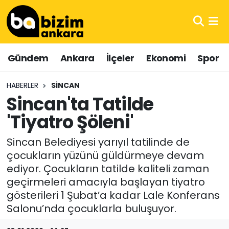
Hava Durumu
Gündem
Ankara
İlçeler
Ekonomi
Spor
Trafik Durumu
HABERLER
SINCAN
Süper Lig Puan Durumu ve Fikstür
Sincan'ta Tatilde
'Tiyatro Şöleni'
Tüm Manşetler
Sincan Belediyesi yarıyıl tatilinde de
Son Dakika Haberleri
çocukların yüzünü güldürmeye devam
ediyor. Çocukların tatilde kaliteli zaman
Haber Arşivi
geçirmeleri amacıyla başlayan tiyatro
gösterileri 1 Şubat’a kadar Lale Konferans
Salonu’nda çocuklarla buluşuyor.