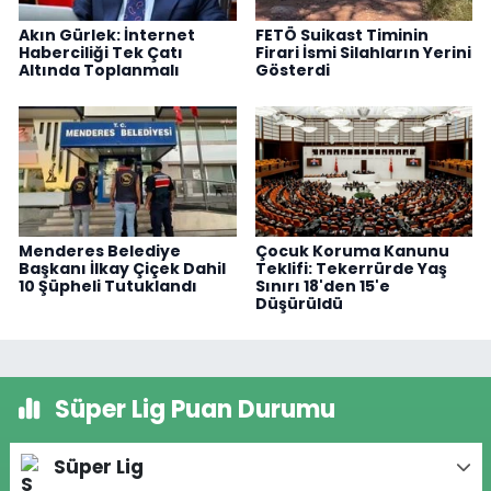
Akın Gürlek: İnternet
FETÖ Suikast Timinin
Haberciliği Tek Çatı
Firari İsmi Silahların Yerini
Altında Toplanmalı
Gösterdi
Menderes Belediye
Çocuk Koruma Kanunu
Başkanı İlkay Çiçek Dahil
Teklifi: Tekerrürde Yaş
10 Şüpheli Tutuklandı
Sınırı 18'den 15'e
Düşürüldü
Süper Lig Puan Durumu
Süper Lig