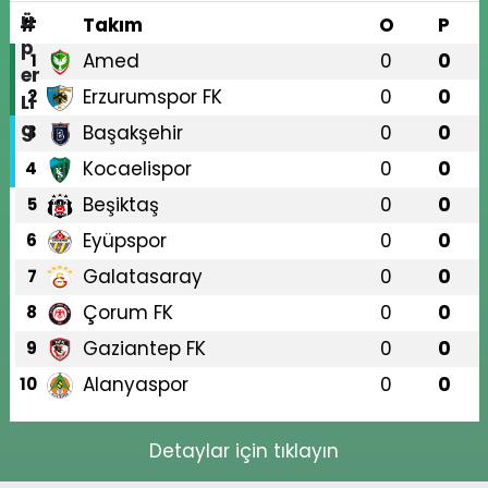
#
Takım
O
P
Amed
0
0
1
Erzurumspor FK
0
0
2
Başakşehir
0
0
3
Kocaelispor
0
0
4
Beşiktaş
0
0
5
Eyüpspor
0
0
6
Galatasaray
0
0
7
Çorum FK
0
0
8
Gaziantep FK
0
0
9
Alanyaspor
0
0
10
Detaylar için tıklayın