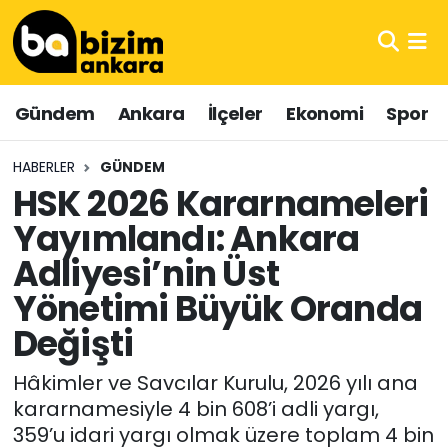
Hava Durumu
Gündem
Ankara
İlçeler
Ekonomi
Spor
Trafik Durumu
HABERLER
GÜNDEM
Süper Lig Puan Durumu ve Fikstür
HSK 2026 Kararnameleri
Yayımlandı: Ankara
Tüm Manşetler
Adliyesi’nin Üst
Son Dakika Haberleri
Yönetimi Büyük Oranda
Haber Arşivi
Değişti
Hâkimler ve Savcılar Kurulu, 2026 yılı ana
kararnamesiyle 4 bin 608’i adli yargı,
359’u idari yargı olmak üzere toplam 4 bin