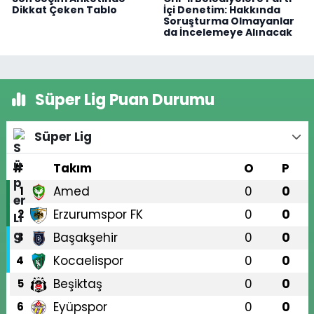
Dikkat Çeken Tablo
İçi Denetim: Hakkında
Soruşturma Olmayanlar
da İncelemeye Alınacak
Süper Lig Puan Durumu
Süper Lig
#
Takım
O
P
Amed
0
0
1
Erzurumspor FK
0
0
2
Başakşehir
0
0
3
Kocaelispor
0
0
4
Beşiktaş
0
0
5
Eyüpspor
0
0
6