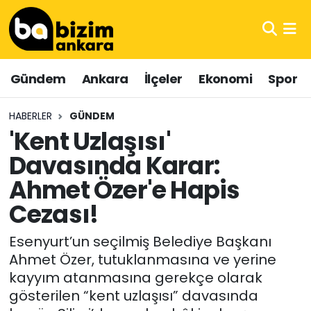
Hava Durumu
Gündem
Ankara
İlçeler
Ekonomi
Spor
Trafik Durumu
HABERLER
GÜNDEM
Süper Lig Puan Durumu ve Fikstür
'Kent Uzlaşısı'
Davasında Karar:
Tüm Manşetler
Ahmet Özer'e Hapis
Son Dakika Haberleri
Cezası!
Haber Arşivi
Esenyurt’un seçilmiş Belediye Başkanı
Ahmet Özer, tutuklanmasına ve yerine
kayyım atanmasına gerekçe olarak
gösterilen “kent uzlaşısı” davasında