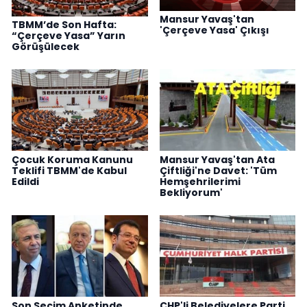
Mansur Yavaş'tan
TBMM’de Son Hafta:
'Çerçeve Yasa' Çıkışı
“Çerçeve Yasa” Yarın
Görüşülecek
Çocuk Koruma Kanunu
Mansur Yavaş'tan Ata
Teklifi TBMM'de Kabul
Çiftliği'ne Davet: 'Tüm
Edildi
Hemşehrilerimi
Bekliyorum'
Son Seçim Anketinde
CHP'li Belediyelere Parti