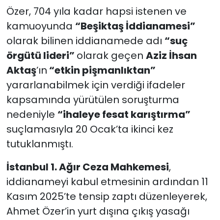
Özer, 704 yıla kadar hapsi istenen ve
kamuoyunda
“Beşiktaş İddianamesi”
olarak bilinen iddianamede adı
“suç
örgütü lideri”
olarak geçen
Aziz İhsan
Aktaş
’ın
“etkin pişmanlıktan”
yararlanabilmek için verdiği ifadeler
kapsamında yürütülen soruşturma
nedeniyle
“ihaleye fesat karıştırma”
suçlamasıyla 20 Ocak’ta ikinci kez
tutuklanmıştı.
İstanbul 1. Ağır Ceza Mahkemesi
,
iddianameyi kabul etmesinin ardından 11
Kasım 2025’te tensip zaptı düzenleyerek,
Ahmet Özer’in yurt dışına çıkış yasağı