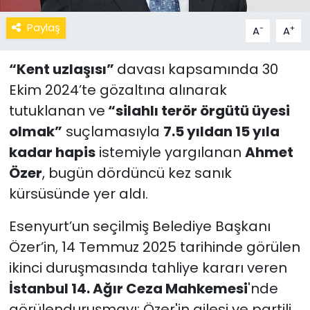
Paylaş
-
+
A
A
“Kent uzlaşısı”
davası kapsamında 30
Ekim 2024’te gözaltına alınarak
tutuklanan ve
“silahlı terör örgütü üyesi
olmak”
suçlamasıyla
7.5 yıldan 15 yıla
kadar hapis
istemiyle yargılanan
Ahmet
Özer
, bugün dördüncü kez sanık
kürsüsünde yer aldı.
Esenyurt’un seçilmiş Belediye Başkanı
Özer’in, 14 Temmuz 2025 tarihinde görülen
ikinci duruşmasında tahliye kararı veren
İstanbul 14. Ağır Ceza Mahkemesi
'nde
görülenduruşmayı; Özer'in ailesi ve partili