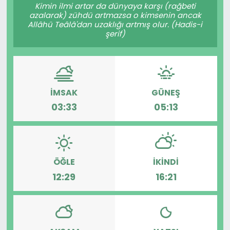
Kimin ilmi artar da dünyaya karşı (rağbeti
azalarak) zühdü artmazsa o kimsenin ancak
Allâhü Teâlâ'dan uzaklığı artmış olur. (Hadis-i
şerif)
İMSAK
GÜNEŞ
03:33
05:13
ÖĞLE
İKINDI
12:29
16:21