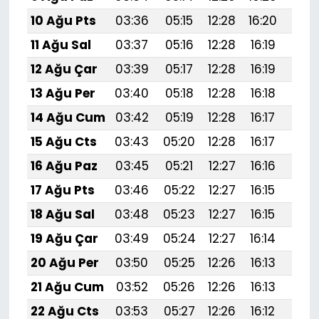
10 Ağu Pts
03:36
05:15
12:28
16:20
19:3
11 Ağu Sal
03:37
05:16
12:28
16:19
19:
12 Ağu Çar
03:39
05:17
12:28
16:19
19:
13 Ağu Per
03:40
05:18
12:28
16:18
19:
14 Ağu Cum
03:42
05:19
12:28
16:17
19:
15 Ağu Cts
03:43
05:20
12:28
16:17
19:
16 Ağu Paz
03:45
05:21
12:27
16:16
19:
17 Ağu Pts
03:46
05:22
12:27
16:15
19:
18 Ağu Sal
03:48
05:23
12:27
16:15
19:2
19 Ağu Çar
03:49
05:24
12:27
16:14
19:1
20 Ağu Per
03:50
05:25
12:26
16:13
19:1
21 Ağu Cum
03:52
05:26
12:26
16:13
19:1
22 Ağu Cts
03:53
05:27
12:26
16:12
19:1