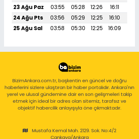
23 Ağu Paz
03:55
05:28
12:26
16:11
19:1
24 Ağu Pts
03:56
05:29
12:25
16:10
19:1
25 Ağu Sal
03:58
05:30
12:25
16:09
19:1
BizimAnkara.com.tr, başkentin en güncel ve doğru
haberlerini sizlere ulaştıran bir haber portalıdır. Ankara'nın
yerel ve ulusal gündemine dair en son gelişmeleri takip
etmek için ideal bir adres olan sitemiz, tarafsız ve
objektif habercilik anlayışıyla öne çıkmaktadır.
Mustafa Kemal Mah. 2129. Sok. No:4/2
Çankaya/Ankara