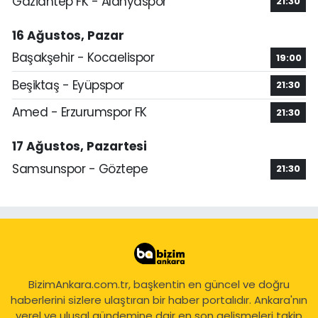
Gaziantep FK - Alanyaspor
21:30
16 Ağustos, Pazar
Başakşehir - Kocaelispor
19:00
Beşiktaş - Eyüpspor
21:30
Amed - Erzurumspor FK
21:30
17 Ağustos, Pazartesi
Samsunspor - Göztepe
21:30
BizimAnkara.com.tr, başkentin en güncel ve doğru
haberlerini sizlere ulaştıran bir haber portalıdır. Ankara'nın
yerel ve ulusal gündemine dair en son gelişmeleri takip