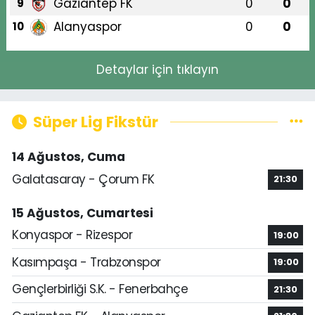
Gaziantep FK
0
0
9
Alanyaspor
0
0
10
Detaylar için tıklayın
Süper Lig Fikstür
14 Ağustos, Cuma
Galatasaray - Çorum FK
21:30
15 Ağustos, Cumartesi
Konyaspor - Rizespor
19:00
Kasımpaşa - Trabzonspor
19:00
Gençlerbirliği S.K. - Fenerbahçe
21:30