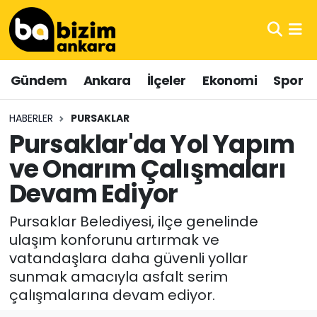
Hava Durumu
Gündem
Ankara
İlçeler
Ekonomi
Spor
Trafik Durumu
HABERLER
PURSAKLAR
Süper Lig Puan Durumu ve Fikstür
Pursaklar'da Yol Yapım
ve Onarım Çalışmaları
Tüm Manşetler
Devam Ediyor
Son Dakika Haberleri
Pursaklar Belediyesi, ilçe genelinde
Haber Arşivi
ulaşım konforunu artırmak ve
vatandaşlara daha güvenli yollar
sunmak amacıyla asfalt serim
çalışmalarına devam ediyor.