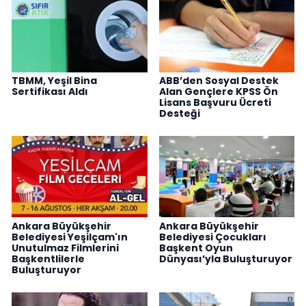
TBMM, Yeşil Bina
ABB’den Sosyal Destek
Sertifikası Aldı
Alan Gençlere KPSS Ön
Lisans Başvuru Ücreti
Desteği
Ankara Büyükşehir
Ankara Büyükşehir
Belediyesi Yeşilçam'ın
Belediyesi Çocukları
Unutulmaz Filmlerini
Başkent Oyun
Başkentlilerle
Dünyası’yla Buluşturuyor
Buluşturuyor