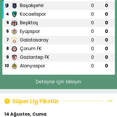
Başakşehir
0
0
3
Kocaelispor
0
0
4
Beşiktaş
0
0
5
Eyüpspor
0
0
6
Galatasaray
0
0
7
Çorum FK
0
0
8
Gaziantep FK
0
0
9
Alanyaspor
0
0
10
Detaylar için tıklayın
Süper Lig Fikstür
14 Ağustos, Cuma