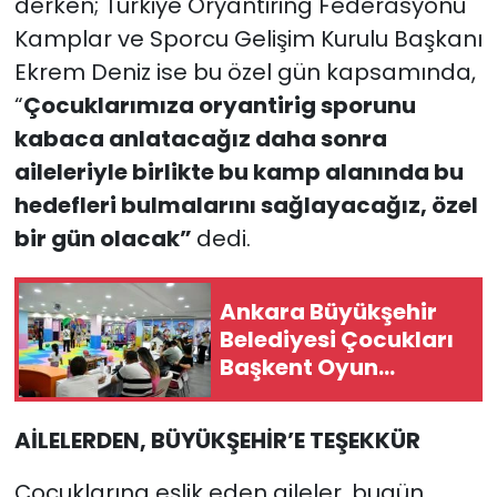
derken; Türkiye Oryantiring Federasyonu
Kamplar ve Sporcu Gelişim Kurulu Başkanı
Ekrem Deniz ise bu özel gün kapsamında,
“
Çocuklarımıza oryantirig sporunu
kabaca anlatacağız daha sonra
aileleriyle birlikte bu kamp alanında bu
hedefleri bulmalarını sağlayacağız, özel
bir gün olacak”
dedi.
Ankara Büyükşehir
Belediyesi Çocukları
Başkent Oyun
Dünyası’yla
Buluşturuyor
AİLELERDEN, BÜYÜKŞEHİR’E TEŞEKKÜR
Çocuklarına eşlik eden aileler, bugün