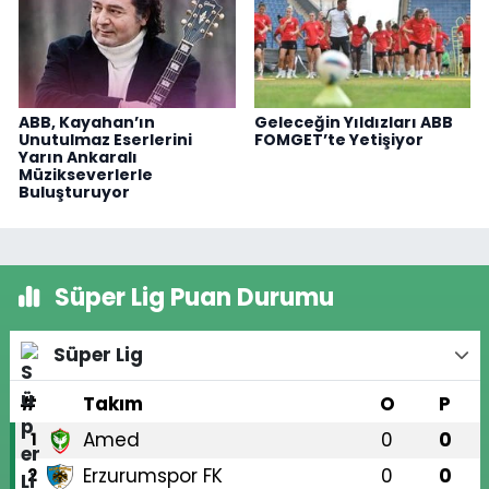
ABB, Kayahan’ın
Geleceğin Yıldızları ABB
Unutulmaz Eserlerini
FOMGET’te Yetişiyor
Yarın Ankaralı
Müzikseverlerle
Buluşturuyor
Süper Lig Puan Durumu
Süper Lig
#
Takım
O
P
Amed
0
0
1
Erzurumspor FK
0
0
2