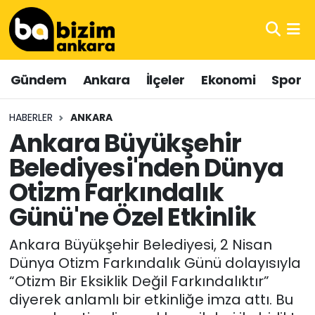
Hava Durumu
Gündem
Ankara
İlçeler
Ekonomi
Spor
Trafik Durumu
HABERLER
ANKARA
Süper Lig Puan Durumu ve Fikstür
Ankara Büyükşehir
Belediyesi'nden Dünya
Tüm Manşetler
Otizm Farkındalık
Son Dakika Haberleri
Günü'ne Özel Etkinlik
Haber Arşivi
Ankara Büyükşehir Belediyesi, 2 Nisan
Dünya Otizm Farkındalık Günü dolayısıyla
“Otizm Bir Eksiklik Değil Farkındalıktır”
diyerek anlamlı bir etkinliğe imza attı. Bu