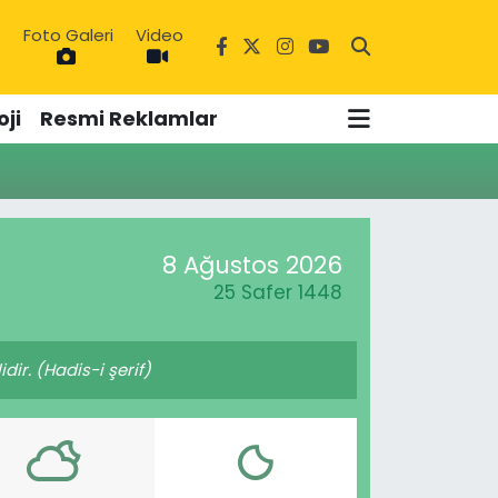
Foto Galeri
Video
1
ji
Resmi Reklamlar
3
8 Ağustos 2026
25 Safer 1448
ir. (Hadis-i şerif)