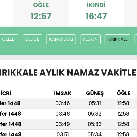
ÖĞLE
İKINDI
12:57
16:47
CELEBI
DELICE
KARAKECILI
KESKİN
KIRIKKALE
IRIKKALE AYLIK NAMAZ VAKITLE
İCRİ
İMSAK
GÜNEŞ
ÖĞLE
afer 1448
03:46
05:31
12:58
fer 1448
03:48
05:32
12:58
fer 1448
03:49
05:33
12:58
fer 1448
03:51
05:34
12:58