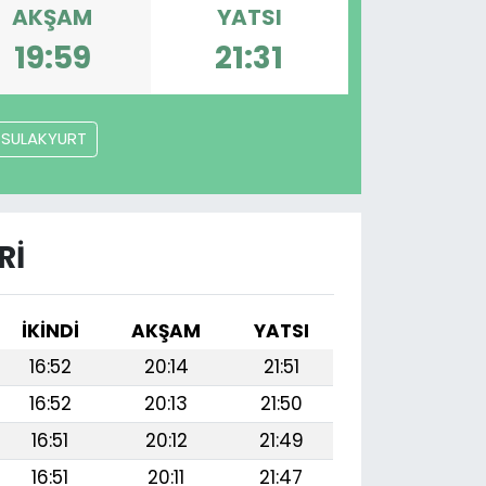
AKŞAM
YATSI
19:59
21:31
SULAKYURT
RI
İKINDI
AKŞAM
YATSI
16:52
20:14
21:51
16:52
20:13
21:50
16:51
20:12
21:49
16:51
20:11
21:47