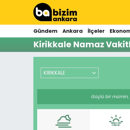
Hava Durumu
Gündem
Ankara
İlçeler
Ekonom
Trafik Durumu
Kirikkale Namaz Vakitl
Süper Lig Puan Durumu ve Fikstür
Tüm Manşetler
KIRIKKALE
Son Dakika Haberleri
Haber Arşivi
Güçlü bir mümin, z