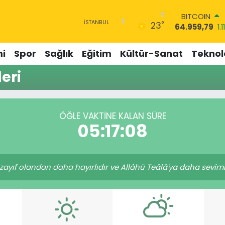
BITCOIN
°
23
64.959,79
1.1
DOLAR
47,7436
0.18
i
Spor
Sağlık
Eğitim
Kültür-Sanat
Teknolo
EURO
55,2510
0.32
eri
STERLİN
64,4811
0.38
GRAM ALTIN
6660.55
0.0
ÖĞLE VAKTINE KALAN SÜRE
BİST100
05:17:08
13.779
-14
ayıf olandan daha hayırlıdır ve Allâhü Teâlâ'ya daha sevimlid