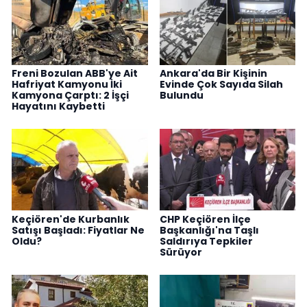
Freni Bozulan ABB'ye Ait
Ankara'da Bir Kişinin
Hafriyat Kamyonu İki
Evinde Çok Sayıda Silah
Kamyona Çarptı: 2 İşçi
Bulundu
Hayatını Kaybetti
Keçiören'de Kurbanlık
CHP Keçiören İlçe
Satışı Başladı: Fiyatlar Ne
Başkanlığı'na Taşlı
Oldu?
Saldırıya Tepkiler
Sürüyor