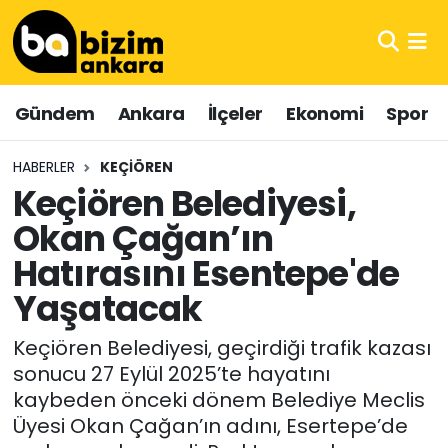
Hava Durumu
Gündem
Ankara
İlçeler
Ekonomi
Spor
Trafik Durumu
HABERLER
KEÇIÖREN
Süper Lig Puan Durumu ve Fikstür
Keçiören Belediyesi,
Okan Çağan’ın
Tüm Manşetler
Hatırasını Esentepe'de
Son Dakika Haberleri
Yaşatacak
Haber Arşivi
Keçiören Belediyesi, geçirdiği trafik kazası
sonucu 27 Eylül 2025’te hayatını
kaybeden önceki dönem Belediye Meclis
Üyesi Okan Çağan’ın adını, Esertepe’de