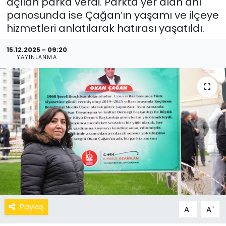
açılan parka verdi. Parkta yer alan anı
panosunda ise Çağan’ın yaşamı ve ilçeye
hizmetleri anlatılarak hatırası yaşatıldı.
15.12.2025 - 09:20
YAYINLANMA
Paylaş
-
+
A
A