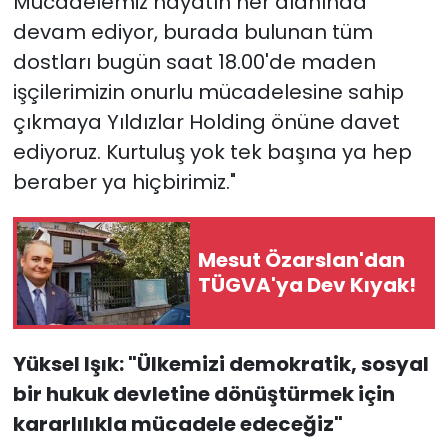
Mücadelemiz hayatın her alanında
devam ediyor, burada bulunan tüm
dostları bugün saat 18.00'de maden
işçilerimizin onurlu mücadelesine sahip
çıkmaya Yıldızlar Holding önüne davet
ediyoruz. Kurtuluş yok tek başına ya hep
beraber ya hiçbirimiz."
Mesut Özarslan'dan
TÜGVA'ya Dev Kıyak!
Yüksel Işık: "Ülkemizi demokratik, sosyal
bir hukuk devletine dönüştürmek için
kararlılıkla mücadele edeceğiz"