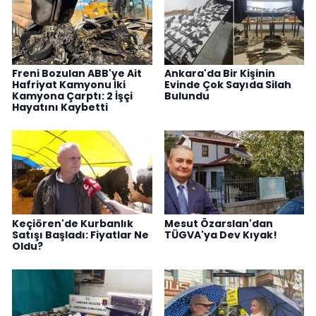
Freni Bozulan ABB'ye Ait
Ankara'da Bir Kişinin
Hafriyat Kamyonu İki
Evinde Çok Sayıda Silah
Kamyona Çarptı: 2 İşçi
Bulundu
Hayatını Kaybetti
Keçiören'de Kurbanlık
Mesut Özarslan'dan
Satışı Başladı: Fiyatlar Ne
TÜGVA'ya Dev Kıyak!
Oldu?