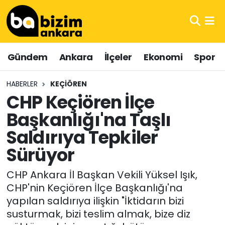
Hava Durumu
Gündem
Ankara
İlçeler
Ekonomi
Spor
Trafik Durumu
HABERLER
KEÇIÖREN
Süper Lig Puan Durumu ve Fikstür
CHP Keçiören İlçe
Başkanlığı'na Taşlı
Tüm Manşetler
Saldırıya Tepkiler
Son Dakika Haberleri
Sürüyor
Haber Arşivi
CHP Ankara İl Başkan Vekili Yüksel Işık,
CHP'nin Keçiören İlçe Başkanlığı'na
yapılan saldırıya ilişkin "İktidarın bizi
susturmak, bizi teslim almak, bize diz