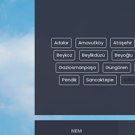
Adalar
Arnavutköy
Ataşehir
Beykoz
Beylikdüzü
Beyoğlu
Gaziosmanpaşa
Güngören
Pendik
Sancaktepe
Sarıy
NEM