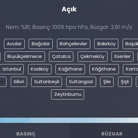
Açık
Nem: %81, Basınç: 1009 hpa hPa, Rüzgar: 2.61 m/s
Avcılar
Bağcılar
Bahçelievler
Bakırköy
Başak
Büyükçekmece
Çatalca
Çekmeköy
Esenler
Istanbul
Kadıköy
Kağıthane
Kâğıthane
Karta
er
Silivri
Sultanbeyli
Sultangazi
Şile
Şişli
Zeytinburnu
BASINÇ
RÜZGAR