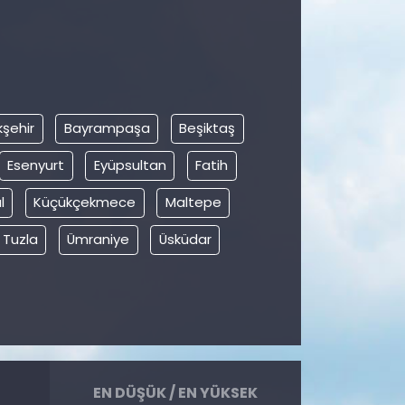
şehir
Bayrampaşa
Beşiktaş
Esenyurt
Eyüpsultan
Fatih
l
Küçükçekmece
Maltepe
Tuzla
Ümraniye
Üsküdar
EN DÜŞÜK / EN YÜKSEK