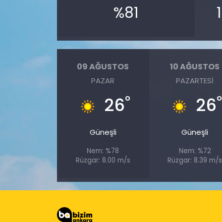
%81
09 AĞUSTOS
10 AĞUSTOS
PAZAR
PAZARTESI
°
26
26
Güneşli
Güneşli
Nem: %78
Nem: %72
Rüzgar: 8.00 m/s
Rüzgar: 8.39 m/