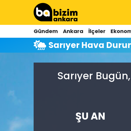
Hava Durumu
Gündem
Ankara
İlçeler
Ekonom
Trafik Durumu
Sarıyer Hava Dur
Süper Lig Puan Durumu ve Fikstür
Tüm Manşetler
Sarıyer Bugün,
Son Dakika Haberleri
Haber Arşivi
ŞU AN