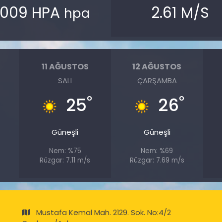
1009 HPA
2.61 M/S
hpa
11 AĞUSTOS
12 AĞUSTOS
SALI
ÇARŞAMBA
°
°
°
25
26
Güneşli
Güneşli
Nem: %75
Nem: %69
s
Rüzgar: 7.11 m/s
Rüzgar: 7.69 m/s
Mustafa Kemal Mah. 2129. Sok. No:4/2