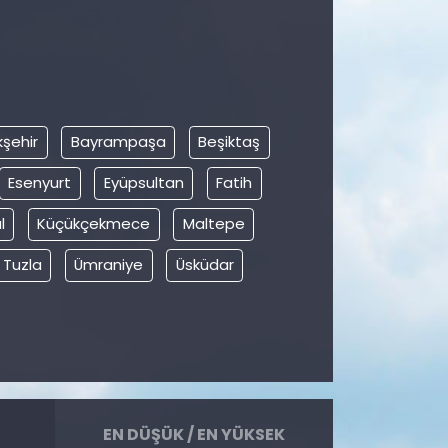
şehir
Bayrampaşa
Beşiktaş
Esenyurt
Eyüpsultan
Fatih
l
Küçükçekmece
Maltepe
Tuzla
Ümraniye
Üsküdar
EN DÜŞÜK / EN YÜKSEK