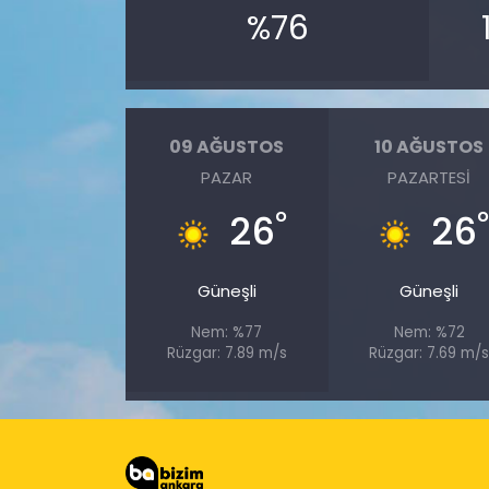
%76
09 AĞUSTOS
10 AĞUSTOS
PAZAR
PAZARTESI
°
26
26
Güneşli
Güneşli
Nem: %77
Nem: %72
Rüzgar: 7.89 m/s
Rüzgar: 7.69 m/