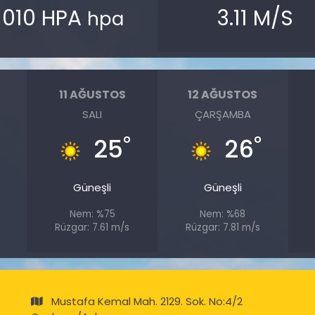
1010 HPA
3.11 M/S
hpa
11 AĞUSTOS
12 AĞUSTOS
SALI
ÇARŞAMBA
°
°
°
25
26
Güneşli
Güneşli
Nem: %75
Nem: %68
s
Rüzgar: 7.61 m/s
Rüzgar: 7.81 m/s
Mustafa Kemal Mah. 2129. Sok. No:4/2