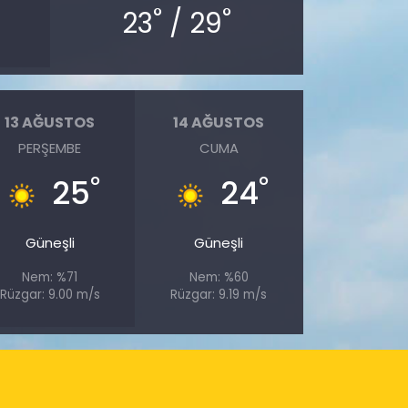
°
°
23
/ 29
13 AĞUSTOS
14 AĞUSTOS
PERŞEMBE
CUMA
°
°
25
24
Güneşli
Güneşli
Nem: %71
Nem: %60
Rüzgar: 9.00 m/s
Rüzgar: 9.19 m/s