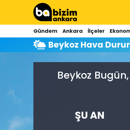
Hava Durumu
Gündem
Ankara
İlçeler
Ekonom
Trafik Durumu
Beykoz Hava Dur
Süper Lig Puan Durumu ve Fikstür
Tüm Manşetler
Beykoz Bugün, 
Son Dakika Haberleri
Haber Arşivi
ŞU AN