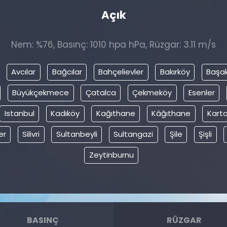
Açık
Nem: %76, Basınç: 1010 hpa hPa, Rüzgar: 3.11 m/s
Avcılar
Bağcılar
Bahçelievler
Bakırköy
Başak
Büyükçekmece
Çatalca
Çekmeköy
Esenler
Istanbul
Kadıköy
Kağıthane
Kâğıthane
Karta
er
Silivri
Sultanbeyli
Sultangazi
Şile
Şişli
Zeytinburnu
BASINÇ
RÜZGAR