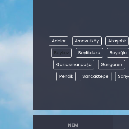
Adalar
Arnavutköy
Ataşehir
Beykoz
Beylikdüzü
Beyoğlu
Gaziosmanpaşa
Güngören
Pendik
Sancaktepe
Sarıy
NEM