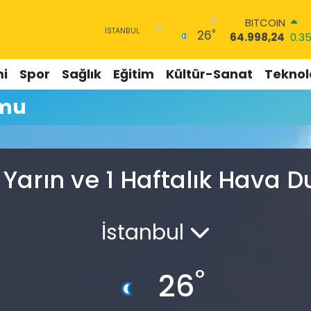
BITCOIN
°
26
64.998,24
0.3
DOLAR
47,7436
0.18
i
Spor
Sağlık
Eğitim
Kültür-Sanat
Teknolo
EURO
55,2510
0.32
umu
STERLİN
64,4811
0.38
GRAM ALTIN
6660.55
0.03
BİST100
Yarın ve 1 Haftalık Hava
13.779
-14
İstanbul
°
26