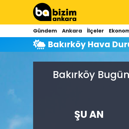
Hava Durumu
Gündem
Ankara
İlçeler
Ekonom
Trafik Durumu
Bakırköy Hava Du
Süper Lig Puan Durumu ve Fikstür
Tüm Manşetler
Bakırköy Bugün
Son Dakika Haberleri
Haber Arşivi
ŞU AN