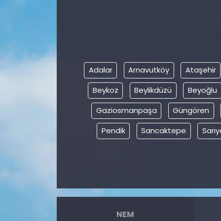
Adalar
Arnavutköy
Ataşehir
Beykoz
Beylikdüzü
Beyoğlu
Gaziosmanpaşa
Güngören
Pendik
Sancaktepe
Sarıy
NEM