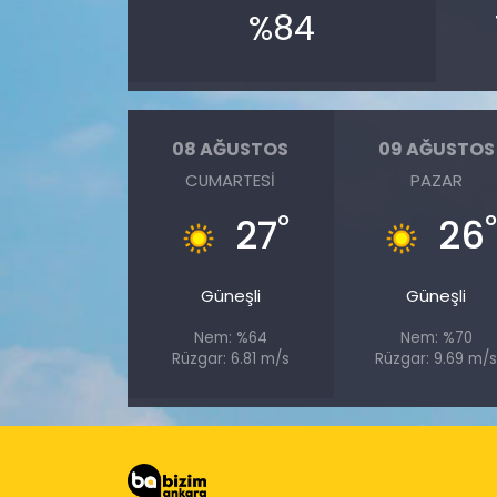
%84
08 AĞUSTOS
09 AĞUSTOS
CUMARTESI
PAZAR
°
27
26
Güneşli
Güneşli
Nem: %64
Nem: %70
Rüzgar: 6.81 m/s
Rüzgar: 9.69 m/