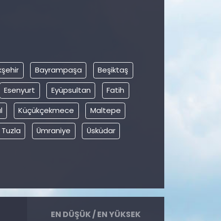
şehir
Bayrampaşa
Beşiktaş
Esenyurt
Eyüpsultan
Fatih
l
Küçükçekmece
Maltepe
Tuzla
Ümraniye
Üsküdar
EN DÜŞÜK / EN YÜKSEK