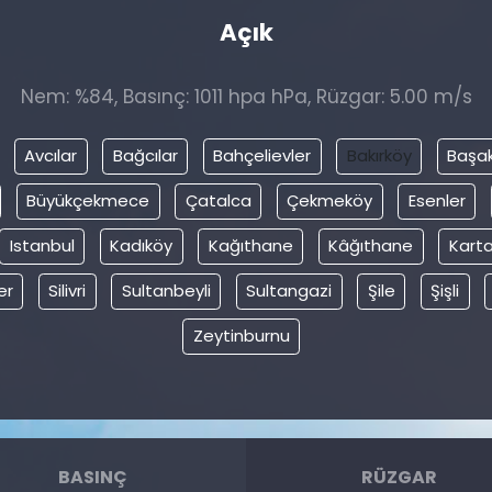
Açık
Nem: %84, Basınç: 1011 hpa hPa, Rüzgar: 5.00 m/s
Avcılar
Bağcılar
Bahçelievler
Bakırköy
Başak
Büyükçekmece
Çatalca
Çekmeköy
Esenler
Istanbul
Kadıköy
Kağıthane
Kâğıthane
Karta
er
Silivri
Sultanbeyli
Sultangazi
Şile
Şişli
Zeytinburnu
BASINÇ
RÜZGAR