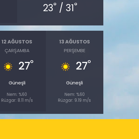
°
°
23
/ 31
12 AĞUSTOS
13 AĞUSTOS
ÇARŞAMBA
PERŞEMBE
°
°
27
27
Güneşli
Güneşli
Nem: %60
Nem: %60
Rüzgar: 8.11 m/s
Rüzgar: 9.19 m/s