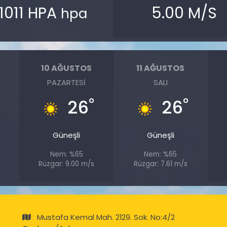
1011 HPA
5.00 M/S
hpa
10 AĞUSTOS
11 AĞUSTOS
PAZARTESI
SALI
°
°
°
26
26
Güneşli
Güneşli
Nem: %65
Nem: %65
s
Rüzgar: 9.00 m/s
Rüzgar: 7.61 m/s
Mustafa Kemal Mah. 2129. Sok. No:4/2