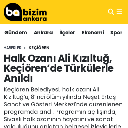
Hava Durumu
Gündem
Ankara
İlçeler
Ekonomi
Spor
Trafik Durumu
HABERLER
KEÇIÖREN
Süper Lig Puan Durumu ve Fikstür
Halk Ozanı Ali Kızıltuğ,
Keçiören’de Türkülerle
Tüm Manşetler
Anıldı
Son Dakika Haberleri
Keçiören Belediyesi, halk ozanı Ali
Haber Arşivi
Kızıltuğ’u, 8’inci ölüm yılında Neşet Ertaş
Sanat ve Gösteri Merkezi’nde düzenlenen
programda andı. Programın açılışında,
Sivaslı halk ozanının hayatını ve sanat
yolculuğunu anlatan belgesel izleyicilerle