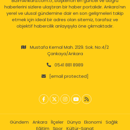
BizimAnkara.com.tr, başkentin en güncel ve doğru
haberlerini sizlere ulaştıran bir haber portalıdır. Ankara'nın
yerel ve ulusal gündemine dair en son gelişmeleri takip
etmek için ideal bir adres olan sitemiz, tarafsız ve
objektif habercilik anlayışıyla öne çıkmaktadır.
Mustafa Kemal Mah. 2129. Sok. No:4/2
Çankaya/Ankara
0541 881 8989
[email protected]
Gündem
Ankara
İlçeler
Dünya
Ekonomi
Sağlık
Eğitim
Spor
Kültür-Sanat