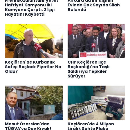
Freni Bozulan ABB'ye Ait
Ankara'da Bir Kişinin
Hafriyat Kamyonu İki
Evinde Çok Sayıda Silah
Kamyona Çarptı: 2 İşçi
Bulundu
Hayatını Kaybetti
Keçiören'de Kurbanlık
CHP Keçiören İlçe
Satışı Başladı: Fiyatlar Ne
Başkanlığı'na Taşlı
Oldu?
Saldırıya Tepkiler
Sürüyor
Mesut Özarslan'dan
Keçiören'de 4 Milyon
TÜGVA'ya Dev Kıyak!
Liralık Sahte Plaka