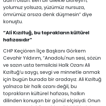
daim olsun. Ben bir dilekle bitireyim;
yolumuz yolsuza, yüzümüz nursuza,
ömrümüz arsıza denk düşmesin” diye
konuştu.
“Ali Kızıltuğ, bu toprakların kültürel
hafızasıdır”
CHP Keçiören İlçe Başkanı Görkem
Cevahir Yıldırım, “Anadolu'nun sesi, sözün
ve sazın usta temsilcisi Halk Ozanı Ali
Kızıltuğ’u saygı, sevgi ve minnetle anmak
için bugün burada bir aradayız. Ali Kızıltuğ
yalnızca bir halk ozanı değil, bu
toprakların kültürel hafızası, halkın
dilinden konuşan bir gönül elçisiydi. Onun