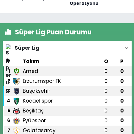
Operasyonu
Süper Lig Puan Durumu
Süper Lig
#
Takım
O
P
Amed
0
0
1
Erzurumspor FK
0
0
2
Başakşehir
0
0
3
Kocaelispor
0
0
4
Beşiktaş
0
0
5
Eyüpspor
0
0
6
Galatasaray
0
0
7