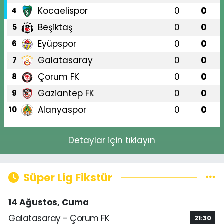
Kocaelispor
0
0
4
Beşiktaş
0
0
5
Eyüpspor
0
0
6
Galatasaray
0
0
7
Çorum FK
0
0
8
Gaziantep FK
0
0
9
Alanyaspor
0
0
10
Detaylar için tıklayın
Süper Lig Fikstür
14 Ağustos, Cuma
Galatasaray - Çorum FK
21:30