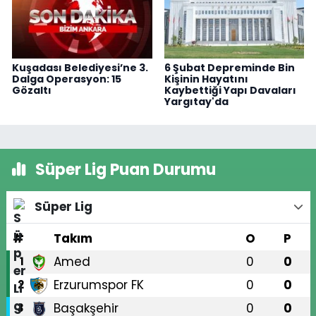
Kuşadası Belediyesi’ne 3.
6 Şubat Depreminde Bin
Dalga Operasyon: 15
Kişinin Hayatını
Gözaltı
Kaybettiği Yapı Davaları
Yargıtay'da
Süper Lig Puan Durumu
Süper Lig
#
Takım
O
P
Amed
0
0
1
Erzurumspor FK
0
0
2
Başakşehir
0
0
3