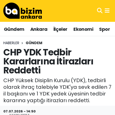
Hava Durumu
Gündem
Ankara
İlçeler
Ekonomi
Spor
Trafik Durumu
HABERLER
GÜNDEM
Süper Lig Puan Durumu ve Fikstür
CHP YDK Tedbir
Kararlarına İtirazları
Tüm Manşetler
Reddetti
Son Dakika Haberleri
CHP Yüksek Disiplin Kurulu (YDK), tedbirli
Haber Arşivi
olarak ihraç talebiyle YDK'ya sevk edilen 7
il başkanı ve 1 YDK yedek üyesinin tedbir
kararına yaptığı itirazları reddetti.
07.07.2026 - 14:50