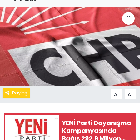
YAYINLANMA
Paylaş
-
+
A
A
YENİ Parti Dayanışma
Kampanyasında
Bağış 292,9 Milyon