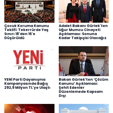
Çocuk Koruma Kanunu
Adalet Bakanı Gürlek'ten
Teklifi: Tekerrürde Yaş
Uğur Mumcu Cinayeti
Sınırı 18'den 15'e
Açıklaması: Sonuna
Düşürüldü
Kadar Takipçisi Olacağız
YENİ Parti Dayanışma
Bakan Gürlek’ten ‘Çözüm
Kampanyasında Bağış
Kanunu’ Açıklaması:
292,9 Milyon TL'ye Ulaştı
Şehit Edenler
Düzenlemede Kapsam
Dışı