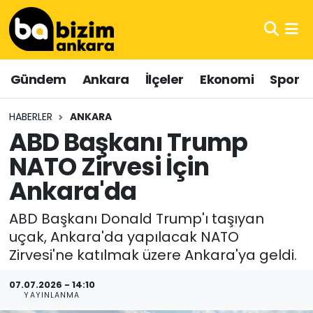
Hava Durumu
Gündem
Ankara
İlçeler
Ekonomi
Spor
Trafik Durumu
HABERLER
ANKARA
Süper Lig Puan Durumu ve Fikstür
ABD Başkanı Trump
NATO Zirvesi İçin
Tüm Manşetler
Ankara'da
Son Dakika Haberleri
ABD Başkanı Donald Trump'ı taşıyan
Haber Arşivi
uçak, Ankara'da yapılacak NATO
Zirvesi'ne katılmak üzere Ankara'ya geldi.
07.07.2026 - 14:10
YAYINLANMA