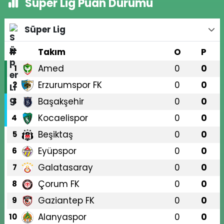
Süper Lig Puan Durumu
Süper Lig
#
Takım
O
P
Amed
0
0
1
Erzurumspor FK
0
0
2
Başakşehir
0
0
3
Kocaelispor
0
0
4
Beşiktaş
0
0
5
Eyüpspor
0
0
6
Galatasaray
0
0
7
Çorum FK
0
0
8
Gaziantep FK
0
0
9
Alanyaspor
0
0
10