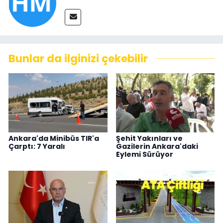
Bunlar da ilginizi çekebilir
Ankara'da Minibüs TIR'a
Şehit Yakınları ve
Çarptı: 7 Yaralı
Gazilerin Ankara'daki
Eylemi Sürüyor