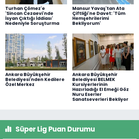
Turhan Çömez'e
Mansur Yavaş'tan Ata
'Sincan Cezaevi'nde
Çiftliği'ne Davet: 'Tüm
İsyan Çıktığı İddiası'
Hemşehrilerimi
Nedeniyle Soruşturma
Bekliyorum'
Ankara Büyükşehir
Ankara Büyükşehir
Belediyesi'nden Kedilere
Belediyesi BELMEK
Özel Merkez
Kursiyerlerinin
Hazırladığı El Emeği Göz
Nuru Eserler
Sanatseverleri Bekliyor
Süper Lig Puan Durumu