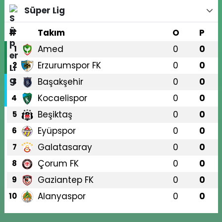
Süper Lig
#
Takım
O
P
Amed
0
0
1
Erzurumspor FK
0
0
2
Başakşehir
0
0
3
Kocaelispor
0
0
4
Beşiktaş
0
0
5
Eyüpspor
0
0
6
Galatasaray
0
0
7
Çorum FK
0
0
8
Gaziantep FK
0
0
9
Alanyaspor
0
0
10