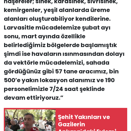
haşereler; sinek, karasinek, sivrisinek,
kemirgenler, yeşil alanlarda üreme
alanları oluşturabiliyor kendilerine.
Larvasitle mücadelemize şubat ayı
sonu, mart ayında özellikle
belirlediğimiz bölgelerde başlamıştık
şimdi ise havaların ısınmasından dolayı
da vektörle mücadelemizi, sahada
gördüğünüz gibi 57 tane aracımız, bin
500’e yakın lokasyon alanımız ve 190
personelimizle 7/24 saat şeklinde
devam ettiriyoruz.”
Şehit Yakınları ve
Gazilerin