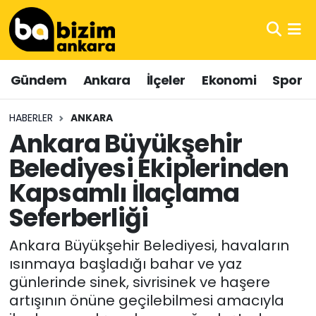
Hava Durumu
Gündem
Ankara
İlçeler
Ekonomi
Spor
Trafik Durumu
HABERLER
ANKARA
Süper Lig Puan Durumu ve Fikstür
Ankara Büyükşehir
Belediyesi Ekiplerinden
Tüm Manşetler
Kapsamlı İlaçlama
Son Dakika Haberleri
Seferberliği
Haber Arşivi
Ankara Büyükşehir Belediyesi, havaların
ısınmaya başladığı bahar ve yaz
günlerinde sinek, sivrisinek ve haşere
artışının önüne geçilebilmesi amacıyla