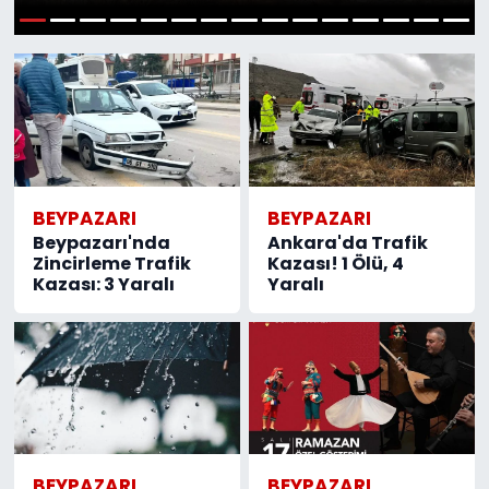
1
2
3
4
5
6
7
8
9
10
11
12
13
14
15
BEYPAZARI
BEYPAZARI
Beypazarı'nda
Ankara'da Trafik
Zincirleme Trafik
Kazası! 1 Ölü, 4
Kazası: 3 Yaralı
Yaralı
BEYPAZARI
BEYPAZARI