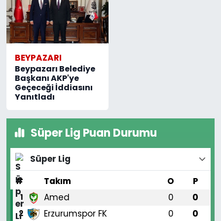
BEYPAZARI
Beypazarı Belediye
Başkanı AKP'ye
Geçeceği İddiasını
Yanıtladı
Süper Lig Puan Durumu
Süper Lig
#
Takım
O
P
Amed
0
0
1
Erzurumspor FK
0
0
2