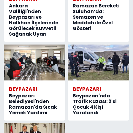
Ankara
Ramazan Bereketi
Valiliği'nden
Suluhan’da:
Beypazarı ve
Semazen ve
Nallıhan İlçelerinde
Meddah ile Özel
Görülecek Kuvvetli
Gösteri
Sağanak Uyarı
BEYPAZARI
BEYPAZARI
Beypazarı
Beypazarı'nda
Belediyesi'nden
Trafik Kazası: 2'si
Ramazan'da Sıcak
Çocuk 4 Kişi
Yemek Yardımı
Yaralandı