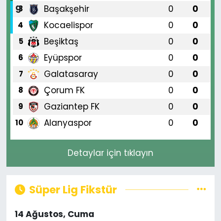
Başakşehir
0
0
3
Kocaelispor
0
0
4
Beşiktaş
0
0
5
Eyüpspor
0
0
6
Galatasaray
0
0
7
Çorum FK
0
0
8
Gaziantep FK
0
0
9
Alanyaspor
0
0
10
Detaylar için tıklayın
Süper Lig Fikstür
14 Ağustos, Cuma