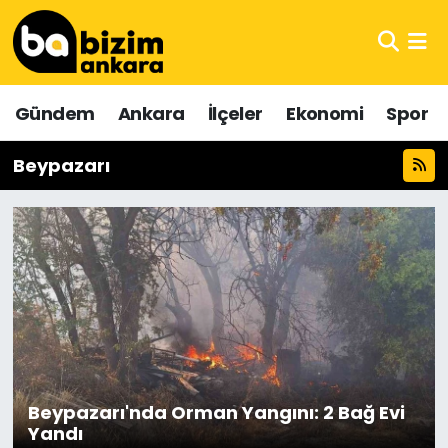
Hava Durumu
Gündem
Ankara
İlçeler
Ekonomi
Spor
Trafik Durumu
Beypazarı
Süper Lig Puan Durumu ve Fikstür
Tüm Manşetler
Son Dakika Haberleri
Haber Arşivi
Beypazarı'nda Orman Yangını: 2 Bağ Evi
Yandı