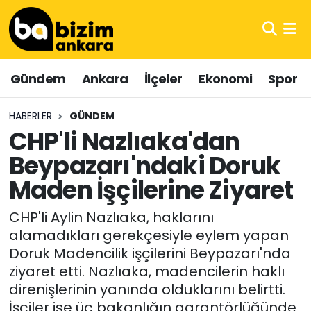
Hava Durumu
Gündem
Ankara
İlçeler
Ekonomi
Spor
Trafik Durumu
HABERLER
GÜNDEM
Süper Lig Puan Durumu ve Fikstür
CHP'li Nazlıaka'dan
Beypazarı'ndaki Doruk
Tüm Manşetler
Maden İşçilerine Ziyaret
Son Dakika Haberleri
CHP'li Aylin Nazlıaka, haklarını
Haber Arşivi
alamadıkları gerekçesiyle eylem yapan
Doruk Madencilik işçilerini Beypazarı'nda
ziyaret etti. Nazlıaka, madencilerin haklı
direnişlerinin yanında olduklarını belirtti.
İşçiler ise üç bakanlığın garantörlüğünde