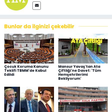
Bunlar da ilginizi çekebilir
Çocuk Koruma Kanunu
Mansur Yavaş'tan Ata
Teklifi TBMM'de Kabul
Çiftliği'ne Davet: 'Tüm
Edildi
Hemşehrilerimi
Bekliyorum'