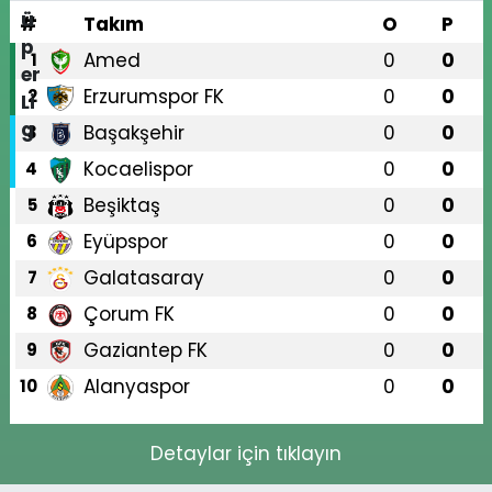
#
Takım
O
P
Amed
0
0
1
Erzurumspor FK
0
0
2
Başakşehir
0
0
3
Kocaelispor
0
0
4
Beşiktaş
0
0
5
Eyüpspor
0
0
6
Galatasaray
0
0
7
Çorum FK
0
0
8
Gaziantep FK
0
0
9
Alanyaspor
0
0
10
Detaylar için tıklayın