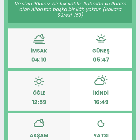
Ve sizin ilâhınız, bir tek ilâhtır. Rahmân ve Rahîm
olan Allah'tan başka bir ilâh yoktur. (Bakara
Sûresi, 163)
İMSAK
GÜNEŞ
04:10
05:47
ÖĞLE
İKINDI
12:59
16:49
AKŞAM
YATSI