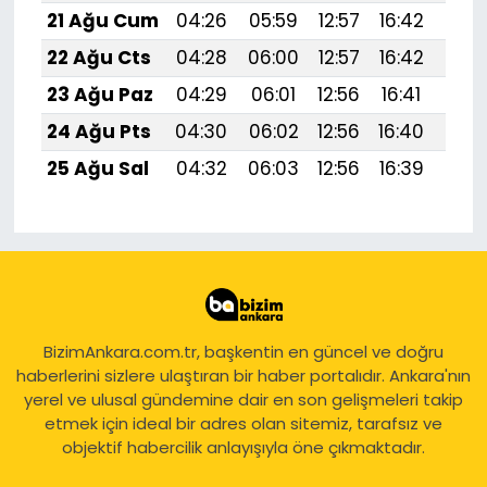
21 Ağu Cum
04:26
05:59
12:57
16:42
19:
22 Ağu Cts
04:28
06:00
12:57
16:42
19:
23 Ağu Paz
04:29
06:01
12:56
16:41
19:
24 Ağu Pts
04:30
06:02
12:56
16:40
19:4
25 Ağu Sal
04:32
06:03
12:56
16:39
19:
BizimAnkara.com.tr, başkentin en güncel ve doğru
haberlerini sizlere ulaştıran bir haber portalıdır. Ankara'nın
yerel ve ulusal gündemine dair en son gelişmeleri takip
etmek için ideal bir adres olan sitemiz, tarafsız ve
objektif habercilik anlayışıyla öne çıkmaktadır.