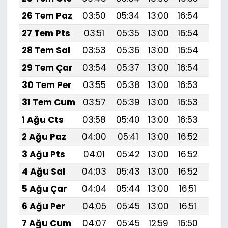
26 Tem Paz
03:50
05:34
13:00
16:54
20:
27 Tem Pts
03:51
05:35
13:00
16:54
20:
28 Tem Sal
03:53
05:36
13:00
16:54
20:
29 Tem Çar
03:54
05:37
13:00
16:54
20:
30 Tem Per
03:55
05:38
13:00
16:53
20:
31 Tem Cum
03:57
05:39
13:00
16:53
20:1
1 Ağu Cts
03:58
05:40
13:00
16:53
20:
2 Ağu Paz
04:00
05:41
13:00
16:52
20:
3 Ağu Pts
04:01
05:42
13:00
16:52
20:
4 Ağu Sal
04:03
05:43
13:00
16:52
20:
5 Ağu Çar
04:04
05:44
13:00
16:51
20:
6 Ağu Per
04:05
05:45
13:00
16:51
20:
7 Ağu Cum
04:07
05:45
12:59
16:50
20: