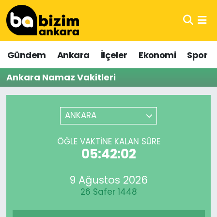
Hava Durumu
Gündem
Ankara
İlçeler
Ekonomi
Spor
Trafik Durumu
Ankara Namaz Vakitleri
Süper Lig Puan Durumu ve Fikstür
Tüm Manşetler
ANKARA
Son Dakika Haberleri
ÖĞLE VAKTINE KALAN SÜRE
05:42:02
Haber Arşivi
9 Ağustos 2026
26 Safer 1448