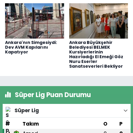
Ankara'nın Simgesiydi:
Ankara Büyükşehir
Dev AVM Kapılarını
Belediyesi BELMEK
Kapatıyor
Kursiyerlerinin
Hazırladığı El Emeği Göz
Nuru Eserler
Sanatseverleri Bekliyor
Süper Lig Puan Durumu
Süper Lig
#
Takım
O
P