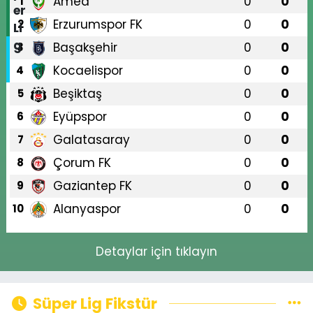
Amed
0
0
1
Erzurumspor FK
0
0
2
Başakşehir
0
0
3
Kocaelispor
0
0
4
Beşiktaş
0
0
5
Eyüpspor
0
0
6
Galatasaray
0
0
7
Çorum FK
0
0
8
Gaziantep FK
0
0
9
Alanyaspor
0
0
10
Detaylar için tıklayın
Süper Lig Fikstür