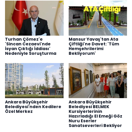
Turhan Çömez'e
Mansur Yavaş'tan Ata
'Sincan Cezaevi'nde
Çiftliği'ne Davet: 'Tüm
İsyan Çıktığı İddiası'
Hemşehrilerimi
Nedeniyle Soruşturma
Bekliyorum'
Ankara Büyükşehir
Ankara Büyükşehir
Belediyesi'nden Kedilere
Belediyesi BELMEK
Özel Merkez
Kursiyerlerinin
Hazırladığı El Emeği Göz
Nuru Eserler
Sanatseverleri Bekliyor