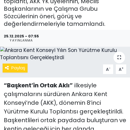
toplantı, AKK YK üyelerinin, Meclis
Başkanlarının ve Çalışma Grubu
Sözcülerinin öneri, görüş ve
değerlendirmeleriyle tamamlandı.
25.12.2025 - 07:55
YAYINLANMA
Paylaş
-
+
A
A
“Başkent’in Ortak Aklı”
ilkesiyle
çalışmalarını sürdüren Ankara Kent
Konseyi’nde (AKK), dönemin 8’inci
Yürütme Kurulu Toplantısı gerçekleştirildi.
Başkentlileri ortak paydada buluşturan ve
kentin geleceği için her alanda