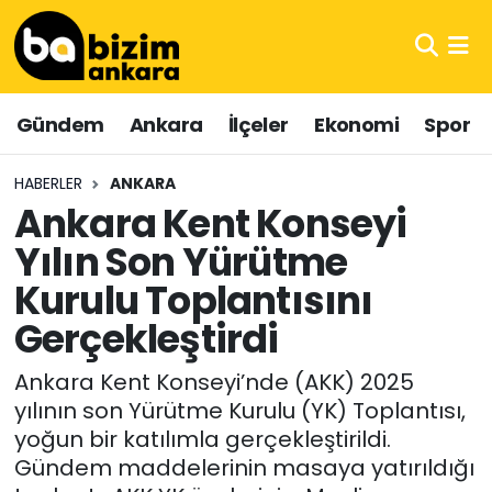
Hava Durumu
Gündem
Ankara
İlçeler
Ekonomi
Spor
Trafik Durumu
HABERLER
ANKARA
Süper Lig Puan Durumu ve Fikstür
Ankara Kent Konseyi
Yılın Son Yürütme
Tüm Manşetler
Kurulu Toplantısını
Son Dakika Haberleri
Gerçekleştirdi
Haber Arşivi
Ankara Kent Konseyi’nde (AKK) 2025
yılının son Yürütme Kurulu (YK) Toplantısı,
yoğun bir katılımla gerçekleştirildi.
Gündem maddelerinin masaya yatırıldığı